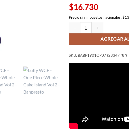
$16.730
Precio sin impuestos nacionales: $1
Luffy WCF - One Piece Whole Cake
AGREGAR AL
SKU:
BABP1901OP07 (28347 "8")