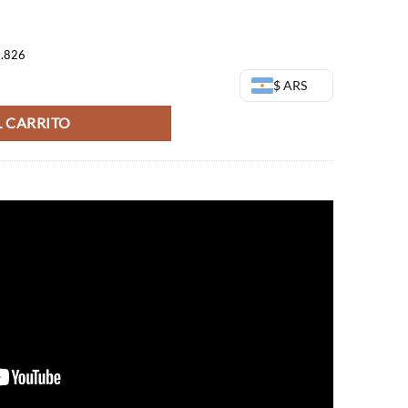
3.826
 Island Vol 2 - Banpresto cantidad
$ ARS
 CARRITO