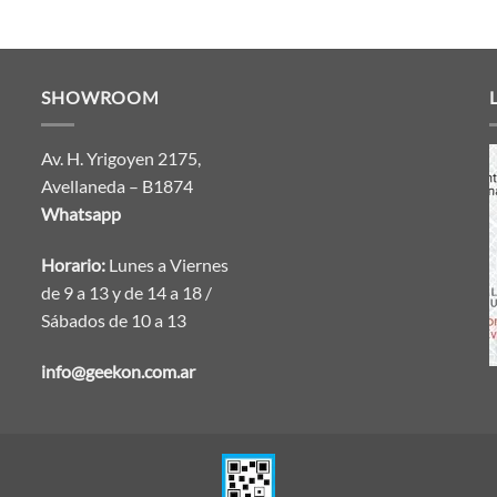
SHOWROOM
Av. H. Yrigoyen 2175,
Avellaneda – B1874
Whatsapp
Horario:
Lunes a Viernes
de 9 a 13 y de 14 a 18 /
Sábados de 10 a 13
info@geekon.com.ar