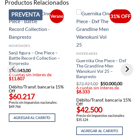
Productos Relacionados
PREVENTA
31% OFF
Verano
NOVEDADES
Sanji figura – One Piece –
NOVEDADES
Battle Record Collection –
Guernika One Piece – Dxf
Banpresto
The Grandline Men
$
70.843,00
Wanokuni Vol 25 –
6 cuotas sin interes de
Banpresto
$11.807
$
72.924,00
El
$
50.000,00
El
Débito/Transf. bancaria 15%
6 cuotas sin interes de
precio
precio
Off
$8.333
original
actual
$60.217
era:
es:
Débito/Transf. bancaria 15%
$72.924,00.
$50.000,
Precio sin impuestos nacionales:
Off
$49.766
$42.500
Precio sin impuestos nacionales:
AGREGAR AL CARRITO
$35.124
AGREGAR AL CARRITO