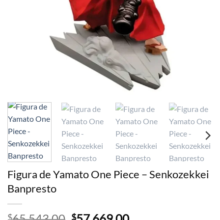
Figura de Yamato One Piece – Senkozekkei
Banpresto
65.543,00
El
57.669,00
El
$
$