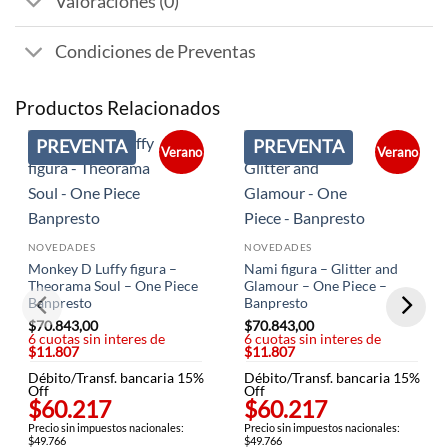
Valoraciones (0)
Condiciones de Preventas
Productos Relacionados
PREVENTA
PREVENTA
Verano
Verano
NOVEDADES
NOVEDADES
Monkey D Luffy figura –
Nami figura – Glitter and
Theorama Soul – One Piece
Glamour – One Piece –
Banpresto
Banpresto
$
70.843,00
$
70.843,00
6 cuotas sin interes de
6 cuotas sin interes de
$11.807
$11.807
Débito/Transf. bancaria 15%
Débito/Transf. bancaria 15%
Off
Off
$60.217
$60.217
Precio sin impuestos nacionales:
Precio sin impuestos nacionales:
$49.766
$49.766