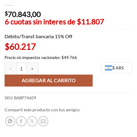
70.843,00
$
6 cuotas sin interes de
$11.807
Débito/Transf. bancaria 15% Off
$60.217
Precio sin impuestos nacionales: $49.766
Sanji figura - One Piece - Battle Record Collection - Banpresto cantida
$ ARS
AGREGAR AL CARRITO
SKU:
BABP74609
Compartí este producto con tus amigos: