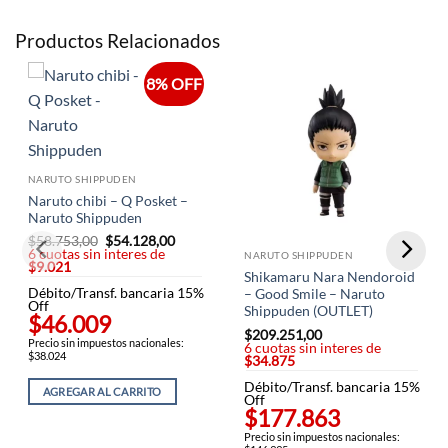
Productos Relacionados
8% OFF
NARUTO SHIPPUDEN
Naruto chibi – Q Posket –
Naruto Shippuden
$
58.753,00
El
$
54.128,00
El
6 cuotas sin interes de
precio
precio
NARUTO SHIPPUDEN
$9.021
original
actual
Shikamaru Nara Nendoroid
era:
es:
Débito/Transf. bancaria 15%
$58.753,00.
$54.128,00.
– Good Smile – Naruto
Off
Shippuden (OUTLET)
$46.009
$
209.251,00
Precio sin impuestos nacionales:
6 cuotas sin interes de
$38.024
$34.875
Débito/Transf. bancaria 15%
AGREGAR AL CARRITO
Off
$177.863
Precio sin impuestos nacionales: