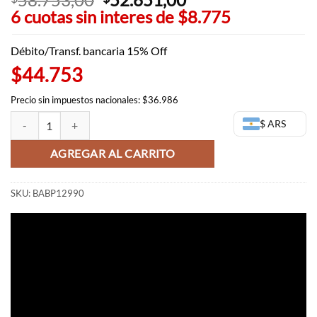
6 cuotas sin interes de
precio
$8.775
precio
original
actual
era:
es:
Débito/Transf. bancaria 15% Off
$58.753,00.
$52.651,00.
$44.753
Precio sin impuestos nacionales: $36.986
Kakashi Q Posket - Naruto Shippuden cantidad
$ ARS
AGREGAR AL CARRITO
SKU:
BABP12990