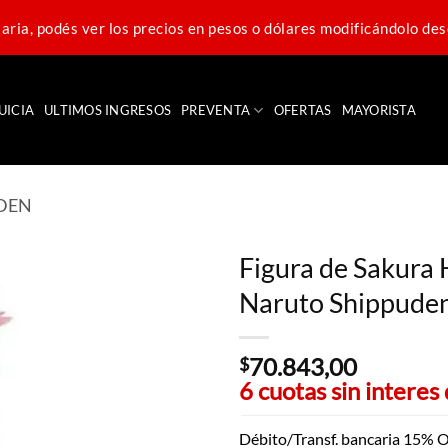
ria, podés ver los precios en pesos o dólares modificándolo des
UICIA
ULTIMOS INGRESOS
PREVENTA
OFERTAS
MAYORISTA
DEN
Figura de Sakura 
Naruto Shippuden
70.843,00
$
6 cuotas sin interes
Débito/Transf. bancaria 15% O