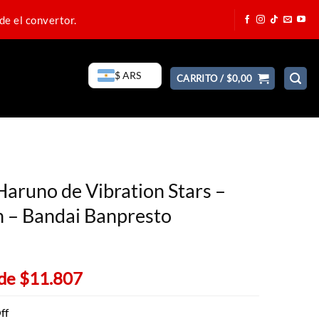
de el convertor.
$ ARS
CARRITO /
$
0,00
Haruno de Vibration Stars –
 – Bandai Banpresto
 de
$11.807
ff