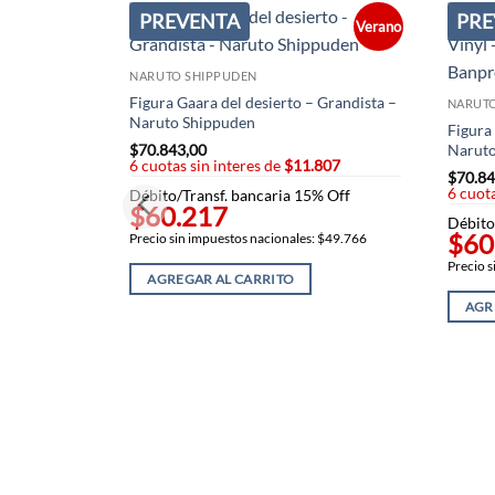
PREVENTA
PRE
Verano
NARUTO SHIPPUDEN
Figura Gaara del desierto – Grandista –
NARUT
Naruto Shippuden
Figura
$
70.843,00
Naruto
6 cuotas sin interes de
$11.807
$
70.84
6 cuota
Débito/Transf. bancaria 15% Off
$60.217
Débito
$60
Precio sin impuestos nacionales: $49.766
Precio s
AGREGAR AL CARRITO
AGR