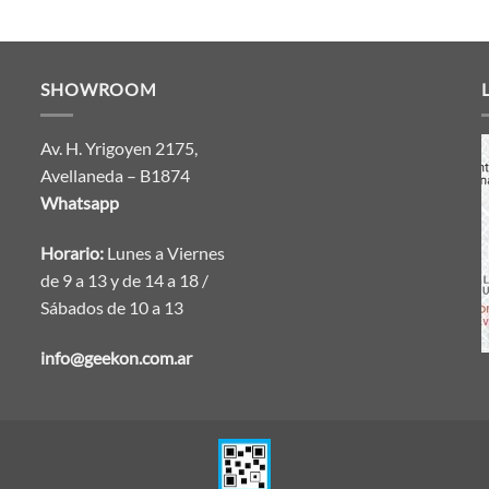
SHOWROOM
Av. H. Yrigoyen 2175,
Avellaneda – B1874
Whatsapp
Horario:
Lunes a Viernes
de 9 a 13 y de 14 a 18 /
Sábados de 10 a 13
info@geekon.com.ar