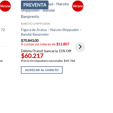
PREVENTA
PREVEN
Verano
Verano
NARUTO SHIPPUDEN
 72
Figura de Jiraiya – Naruto Shippuden –
Bandai Banpresto
$
70.843,00
6 cuotas sin interes de
$11.807
Débito/Transf. bancaria 15% Off
$60.217
NARUTO SHI
766
Precio sin impuestos nacionales: $49.766
Tsunade figu
Shippuden –
AGREGAR AL CARRITO
$
70.843,00
6 cuotas sin
Débito/Trans
$60.21
Precio sin imp
AGREGAR 