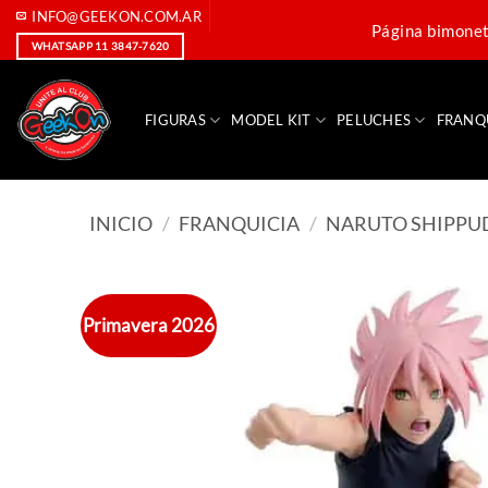
Saltar
INFO@GEEKON.COM.AR
Página bimoneta
al
WHATSAPP 11 3847-7620
contenido
FIGURAS
MODEL KIT
PELUCHES
FRANQ
INICIO
/
FRANQUICIA
/
NARUTO SHIPPU
Primavera 2026