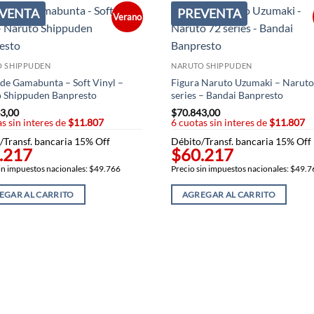
VENTA
PREVENTA
Verano
O SHIPPUDEN
NARUTO SHIPPUDEN
 de Gamabunta – Soft Vinyl –
Figura Naruto Uzumaki – Naruto
 Shippuden Banpresto
series – Bandai Banpresto
3,00
$
70.843,00
s sin interes de
$11.807
6 cuotas sin interes de
$11.807
/Transf. bancaria 15% Off
Débito/Transf. bancaria 15% Off
.217
$60.217
in impuestos nacionales: $49.766
Precio sin impuestos nacionales: $49.
EGAR AL CARRITO
AGREGAR AL CARRITO