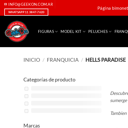
Saltar
INFO@GEEKON.COM.AR
Página bimoneta
al
WHATSAPP 11 3847-7620
contenido
FIGURAS
MODEL KIT
PELUCHES
FRANQ
INICIO
/
FRANQUICIA
/
HELLS PARADISE
Categorías de producto
Descubre 
sumerge 
Tambien t
Marcas