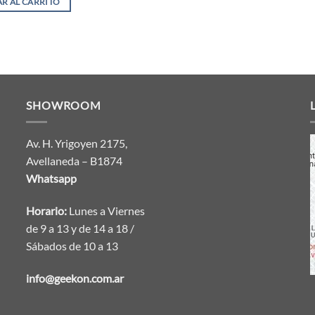
R AL CARRITO
SHOWROOM
Av. H. Yrigoyen 2175,
Avellaneda – B1874
Whatsapp
Horario:
Lunes a Viernes
de 9 a 13 y de 14 a 18 /
Sábados de 10 a 13
info@geekon.com.ar