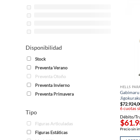
Disponibilidad
Stock
Preventa Verano
Preventa Otoño
Preventa Invierno
HELLS PAR
Gabimaru V
Preventa Primavera
Jigokurak
$
72.924,0
6 cuotas s
Tipo
Débito/Tr
$61.9
Figuras Articuladas
Precio sin 
Figuras Estáticas