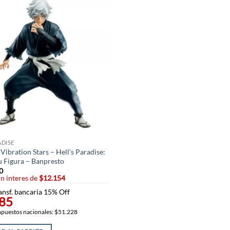
ADISE
ibration Stars – Hell’s Paradise:
u Figura – Banpresto
0
in interes de
$12.154
ansf. bancaria 15% Off
85
impuestos nacionales: $51.228