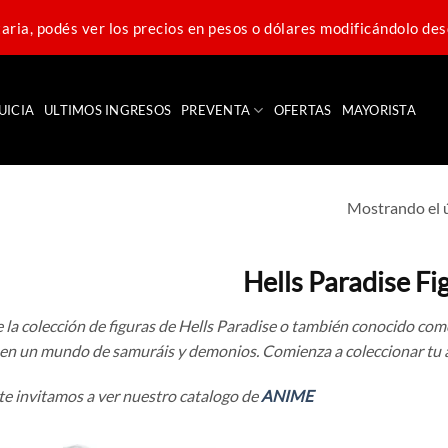
ria, podés ver los precios en pesos o dólares modificándolo des
UICIA
ULTIMOS INGRESOS
PREVENTA
OFERTAS
MAYORISTA
Mostrando el 
Hells Paradise Fi
la colección de figuras de Hells Paradise o también conocido como
en un mundo de samuráis y demonios. Comienza a coleccionar tu 
e invitamos a ver nuestro catalogo de
ANIME