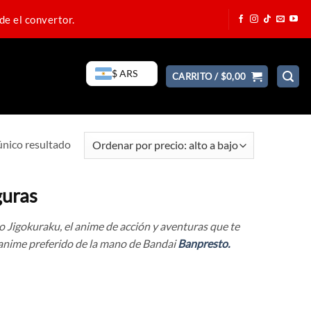
de el convertor.
$ ARS
CARRITO /
$
0,00
único resultado
guras
 Jigokuraku, el anime de acción y aventuras que te
anime preferido de la mano de Bandai
Banpresto.