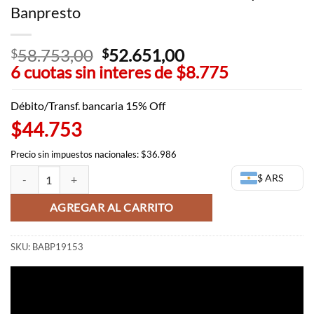
Banpresto
58.753,00
El
52.651,00
El
$
$
6 cuotas sin interes de
precio
$8.775
precio
original
actual
era:
es:
Débito/Transf. bancaria 15% Off
$58.753,00.
$52.651,00.
$44.753
Precio sin impuestos nacionales: $36.986
Sanemi Chibi - Q Posket Demon Slayer - Banpresto cantidad
$ ARS
AGREGAR AL CARRITO
SKU:
BABP19153