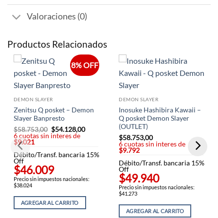
Valoraciones (0)
Productos Relacionados
8% OFF
DEMON SLAYER
DEMON SLAYER
Zenitsu Q posket – Demon
Inosuke Hashibira Kawaii –
Slayer Banpresto
Q posket Demon Slayer
(OUTLET)
$
58.753,00
El
$
54.128,00
El
6 cuotas sin interes de
precio
precio
$
58.753,00
$9.021
original
actual
6 cuotas sin interes de
era:
es:
$9.792
Débito/Transf. bancaria 15%
$58.753,00.
$54.128,00.
Off
Débito/Transf. bancaria 15%
$46.009
Off
$49.940
Precio sin impuestos nacionales:
$38.024
Precio sin impuestos nacionales:
$41.273
AGREGAR AL CARRITO
AGREGAR AL CARRITO