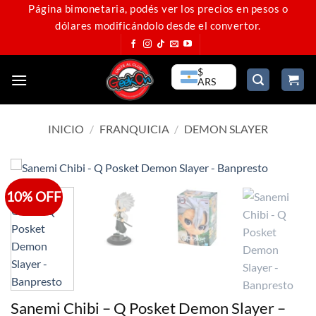
Saltar
Página bimonetaria, podés ver los precios en pesos o
dólares modificándolo desde el convertor.
al
contenido
$
ARS
INICIO
/
FRANQUICIA
/
DEMON SLAYER
10% OFF
Sanemi Chibi – Q Posket Demon Slayer –