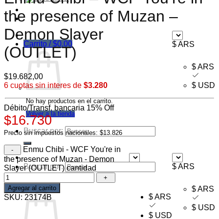
Ofertas
the presence of Muzan –
Mayorista
Demon Slayer
Carrito /
$
0,00
$ ARS
(OUTLET)
$ ARS
$
19.682,00
6 cuotas sin interes de
$3.280
$ USD
No hay productos en el carrito.
Débito/Transf. bancaria 15% Off
Volver a la tienda
$16.730
Buscar por:
Precio sin impuestos nacionales: $13.826
Enmu Chibi - WCF You're in
the presence of Muzan - Demon
Buscar por:
$ ARS
$ ARS
Slayer (OUTLET) cantidad
Carrito
Agregar al carrito
$ ARS
$ ARS
SKU:
23174B
$ USD
$ USD