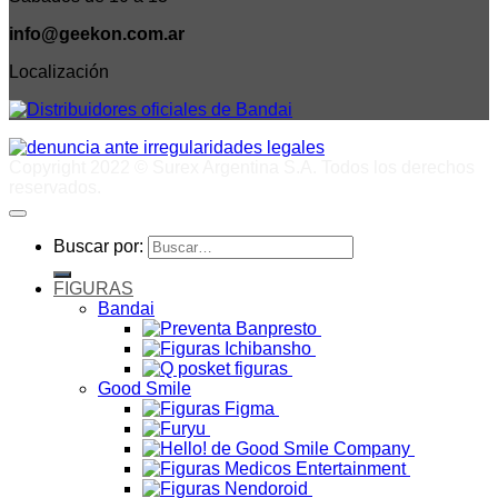
info@geekon.com.ar
Localización
Copyright 2022 © Surex Argentina S.A. Todos los derechos
reservados.
Buscar por:
FIGURAS
Bandai
Good Smile