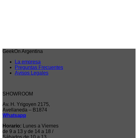
$
22.635,00
6 cuotas sin interes de
$3.773
Débito/Transf. bancaria 15% Off
$19.240
Precio sin impuestos nacionales: $15.901
Agregar al carrito
GeekOn Argentina
La empresa
Preguntas Frecuentes
Avisos Legales
SHOWROOM
Av. H. Yrigoyen 2175,
Avellaneda – B1874
Whatsapp
Horario:
Lunes a Viernes
de 9 a 13 y de 14 a 18 /
Sábados de 10 a 13