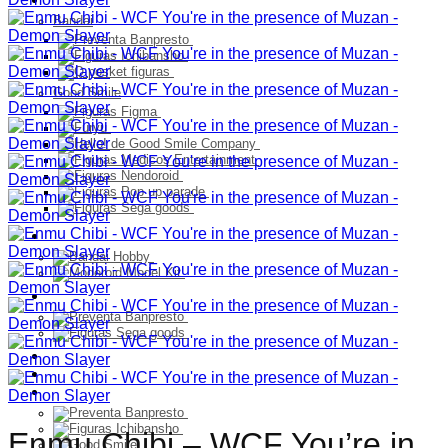
Bandai
Good Smile
Model Kit
PELUCHES
Franquicia
Ultimos Ingresos
Preventa
Enmu Chibi – WCF You’re in