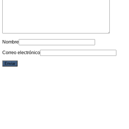
Nombre
Correo electrónico
Vista rápida
Demon Slayer
Zenitsu WCF – C – Zenitsu Collection – Demon
Slayer