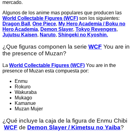
mercado.
Algunos de los anime mas populares que producen las
World Collectable Figures (WCF)
son los siguientes:
Dragon Ball
,
One Piece
,
My Hero Academia / Boku no
Hero Academia
,
Demon Slayer
,
Tokyo Revengers
,
Jujutsu Kaisen
,
Naruto
,
Shingeki no Kyoshin.
¿Que figuras componen la serie
WCF
You are in
the presence of Muzan?
La
World Collectable Figures (WCF)
You are in the
presence of Muzan esta compuesta por:
Enmu
Rokuro
Wakuraba
Mukago
Kamanue
Muzan Mujer
¿Qué incluye la caja de la figura de Enmu Chibi
WCF
de
Demon Slayer / Kimetsu no Yaiba
?