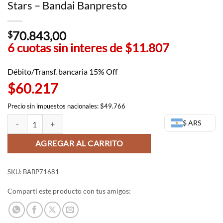
Stars – Bandai Banpresto
70.843,00
$
6 cuotas sin interes de
$11.807
Débito/Transf. bancaria 15% Off
$60.217
Precio sin impuestos nacionales: $49.766
Akaza Hakuji - Demon Slayer Vibration Stars - Bandai Banpresto cant
$ ARS
AGREGAR AL CARRITO
SKU:
BABP71681
Compartí este producto con tus amigos: