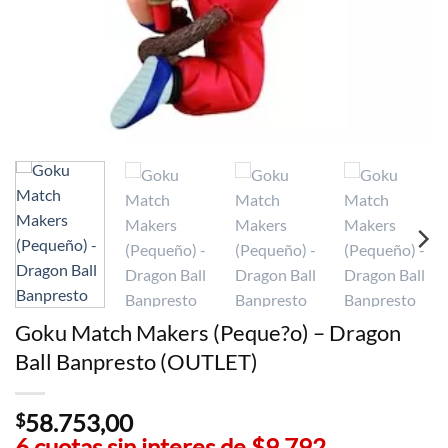
Goku Match Makers (Peque?o) – Dragon
Ball Banpresto (OUTLET)
58.753,00
$
6 cuotas sin interes de
$9.792