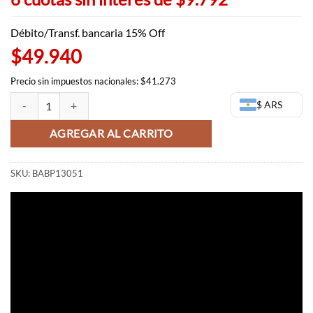
Débito/Transf. bancaria 15% Off
$49.940
Precio sin impuestos nacionales: $41.273
Goku Match Makers (Peque?o) - Dragon Ball Banpresto (OUTLET) can
$ ARS
AGREGAR AL CARRITO
SKU:
BABP13051