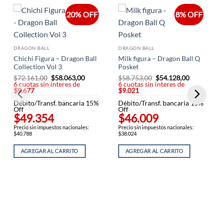
20% OFF
8% OFF
DRAGON BALL
DRAGON BALL
Chichi Figura – Dragon Ball
Milk figura – Dragon Ball Q
Collection Vol 3
Posket
$
72.161,00
El
$
58.063,00
El
$
58.753,00
El
$
54.128,00
El
6 cuotas sin interes de
precio
precio
6 cuotas sin interes de
precio
precio
$9.677
original
actual
$9.021
original
actual
era:
es:
era:
es:
Débito/Transf. bancaria 15%
$72.161,00.
$58.063,00.
Débito/Transf. bancaria 15%
$58.753,00.
$54.128,
Off
Off
$49.354
$46.009
Precio sin impuestos nacionales:
Precio sin impuestos nacionales:
$40.788
$38.024
AGREGAR AL CARRITO
AGREGAR AL CARRITO