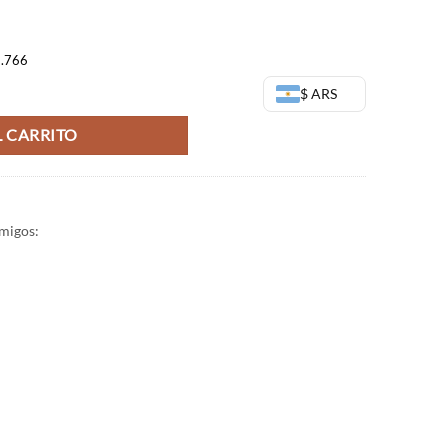
9.766
 Madoka Magica - Banpresto cantidad
$ ARS
 CARRITO
migos: