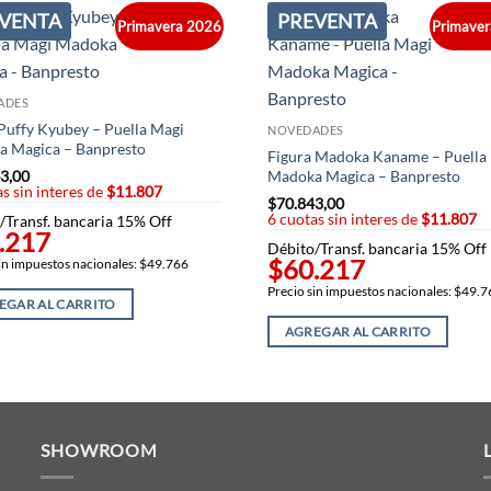
VENTA
PREVENTA
Primavera 2026
Primave
ADES
 Puffy Kyubey – Puella Magi
NOVEDADES
 Magica – Banpresto
Figura Madoka Kaname – Puella
3,00
Madoka Magica – Banpresto
s sin interes de
$11.807
$
70.843,00
6 cuotas sin interes de
$11.807
/Transf. bancaria 15% Off
.217
Débito/Transf. bancaria 15% Off
$60.217
in impuestos nacionales: $49.766
Precio sin impuestos nacionales: $49.
EGAR AL CARRITO
AGREGAR AL CARRITO
SHOWROOM