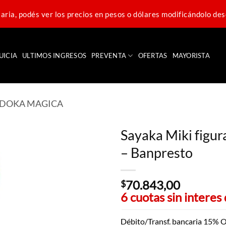
ria, podés ver los precios en pesos o dólares modificándolo des
UICIA
ULTIMOS INGRESOS
PREVENTA
OFERTAS
MAYORISTA
ADOKA MAGICA
Sayaka Miki figu
– Banpresto
70.843,00
$
6 cuotas sin interes
Débito/Transf. bancaria 15% O