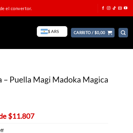
de el convertor.
$ ARS
CARRITO /
$
0,00
ra – Puella Magi Madoka Magica
 de
$11.807
ff