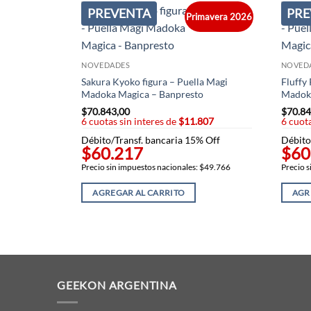
PREVENTA
PRE
Primavera 2026
NOVEDADES
NOVED
Sakura Kyoko figura – Puella Magi
Fluffy
Madoka Magica – Banpresto
Madoka
$
70.843,00
$
70.84
6 cuotas sin interes de
$11.807
6 cuota
Débito/Transf. bancaria 15% Off
Débito
$60.217
$60
Precio sin impuestos nacionales: $49.766
Precio s
AGREGAR AL CARRITO
AGR
GEEKON ARGENTINA