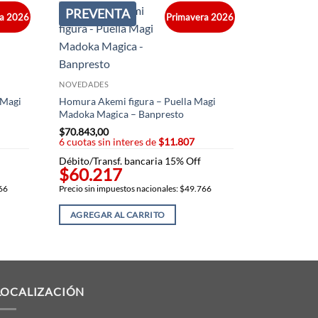
PREVENTA
ra 2026
Primavera 2026
NOVEDADES
 Magi
Homura Akemi figura – Puella Magi
Madoka Magica – Banpresto
$
70.843,00
6 cuotas sin interes de
$11.807
Débito/Transf. bancaria 15% Off
$60.217
766
Precio sin impuestos nacionales: $49.766
AGREGAR AL CARRITO
LOCALIZACIÓN