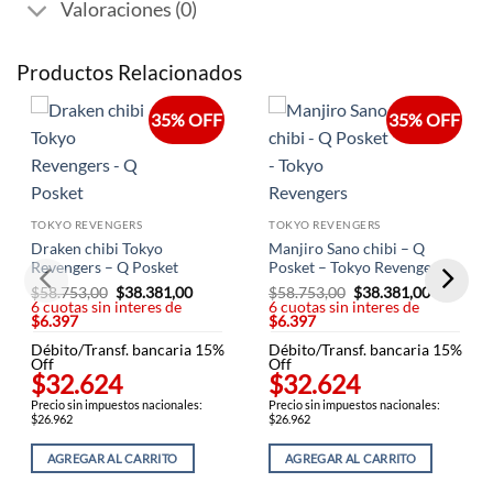
Valoraciones (0)
Productos Relacionados
35% OFF
35% OFF
TOKYO REVENGERS
TOKYO REVENGERS
Draken chibi Tokyo
Manjiro Sano chibi – Q
Revengers – Q Posket
Posket – Tokyo Revengers
$
58.753,00
El
$
38.381,00
El
$
58.753,00
El
$
38.381,00
El
6 cuotas sin interes de
precio
precio
6 cuotas sin interes de
precio
precio
$6.397
original
actual
$6.397
original
actual
era:
es:
era:
es:
Débito/Transf. bancaria 15%
$58.753,00.
$38.381,00.
Débito/Transf. bancaria 15%
$58.753,00.
$38.381,
Off
Off
$32.624
$32.624
Precio sin impuestos nacionales:
Precio sin impuestos nacionales:
$26.962
$26.962
AGREGAR AL CARRITO
AGREGAR AL CARRITO