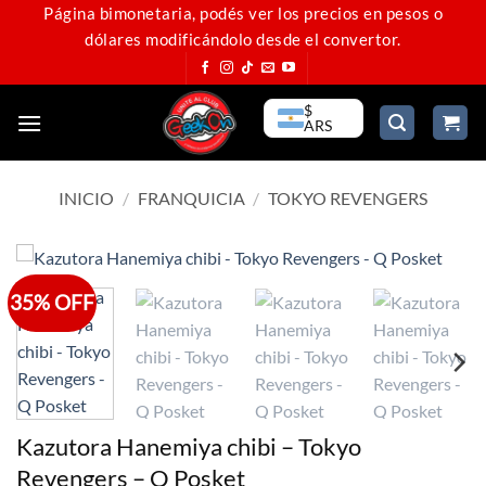
Saltar
Página bimonetaria, podés ver los precios en pesos o
dólares modificándolo desde el convertor.
al
contenido
$
ARS
INICIO
/
FRANQUICIA
/
TOKYO REVENGERS
35% OFF
Kazutora Hanemiya chibi – Tokyo
Revengers – Q Posket