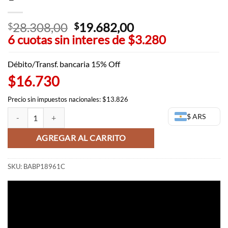
28.308,00
El
19.682,00
El
$
$
6 cuotas sin interes de
precio
$3.280
precio
original
actual
era:
es:
Débito/Transf. bancaria 15% Off
$28.308,00.
$19.682,00.
$16.730
Precio sin impuestos nacionales: $13.826
Draken kawaii - Tokyo Revengers WCF Vol 1 cantidad
$ ARS
AGREGAR AL CARRITO
SKU:
BABP18961C