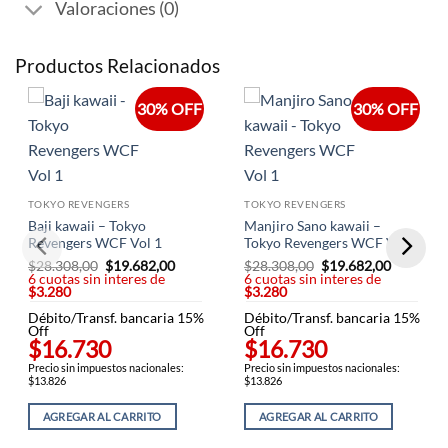
Valoraciones (0)
Productos Relacionados
30% OFF
30% OFF
TOKYO REVENGERS
TOKYO REVENGERS
Baji kawaii – Tokyo
Manjiro Sano kawaii –
Revengers WCF Vol 1
Tokyo Revengers WCF Vol 1
$
28.308,00
El
$
19.682,00
El
$
28.308,00
El
$
19.682,00
El
6 cuotas sin interes de
precio
precio
6 cuotas sin interes de
precio
precio
$3.280
original
actual
$3.280
original
actual
era:
es:
era:
es:
Débito/Transf. bancaria 15%
$28.308,00.
$19.682,00.
Débito/Transf. bancaria 15%
$28.308,00.
$19.682,
Off
Off
$16.730
$16.730
Precio sin impuestos nacionales:
Precio sin impuestos nacionales:
$13.826
$13.826
AGREGAR AL CARRITO
AGREGAR AL CARRITO