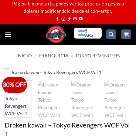
Saltar
Página bimonetaria, podés ver los precios en pesos o
dólares modificándolo desde el convertor.
al
contenido
$
ARS
INICIO
/
FRANQUICIA
/
TOKYO REVENGERS
30% OFF
Draken kawaii – Tokyo Revengers WCF Vol
1