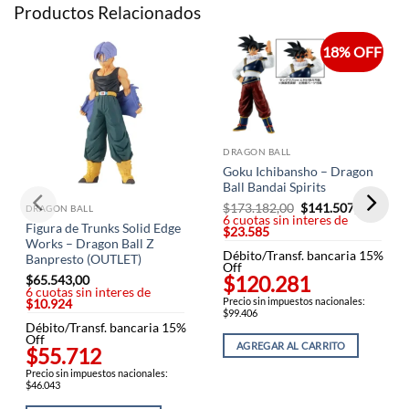
Productos Relacionados
18% OFF
DRAGON BALL
Goku Ichibansho – Dragon
Ball Bandai Spirits
$
173.182,00
El
$
141.507,00
El
DRAGON BALL
6 cuotas sin interes de
precio
precio
Figura de Trunks Solid Edge
$23.585
original
actual
era:
es:
Works – Dragon Ball Z
Débito/Transf. bancaria 15%
$173.182,00.
$141.5
Banpresto (OUTLET)
Off
$120.281
$
65.543,00
6 cuotas sin interes de
Precio sin impuestos nacionales:
$10.924
$99.406
Débito/Transf. bancaria 15%
Off
AGREGAR AL CARRITO
$55.712
Precio sin impuestos nacionales:
$46.043