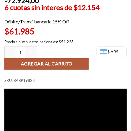
72.924,00
6 cuotas sin interes de
$12.154
Débito/Transf. bancaria 15% Off
$61.985
Precio sin impuestos nacionales: $51.228
Androide 16 Figura - GX Materia Dragon Ball Z - Banpresto cantidad
$ ARS
AGREGAR AL CARRITO
SKU:
BABP19828