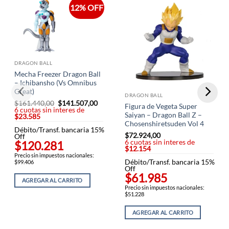
12% OFF
DRAGON BALL
Mecha Freezer Dragon Ball
– Ichibansho (Vs Omnibus
Great)
DRAGON BALL
$
161.440,00
El
$
141.507,00
El
Figura de Vegeta Super
6 cuotas sin interes de
precio
precio
Saiyan – Dragon Ball Z –
$23.585
original
actual
era:
es:
Chosenshiretsuden Vol 4
Débito/Transf. bancaria 15%
$161.440,00.
$141.507,00.
$
72.924,00
Off
6 cuotas sin interes de
$120.281
$12.154
Precio sin impuestos nacionales:
Débito/Transf. bancaria 15%
$99.406
Off
$61.985
AGREGAR AL CARRITO
Precio sin impuestos nacionales:
$51.228
AGREGAR AL CARRITO