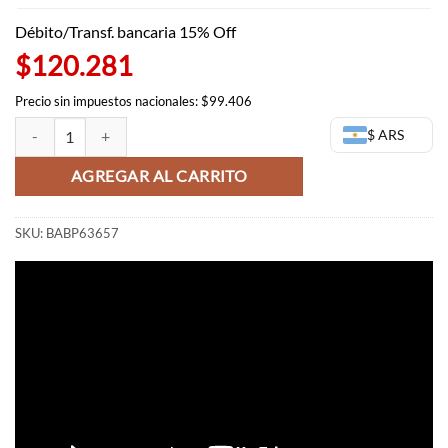
original
actual
era:
es:
Débito/Transf. bancaria 15% Off
$173.182,00.
$141.507,00.
$120.281
Precio sin impuestos nacionales: $99.406
Goku Ichibansho - Dragon Ball Bandai Spirits cantidad
$ ARS
AGREGAR AL CARRITO
SKU:
BABP63657