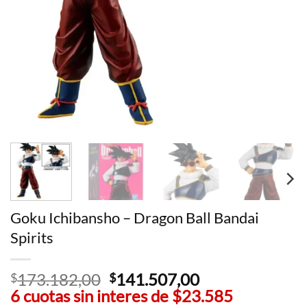
Goku Ichibansho – Dragon Ball Bandai
Spirits
173.182,00
El
141.507,00
El
$
$
6 cuotas sin interes de
precio
$23.585
precio