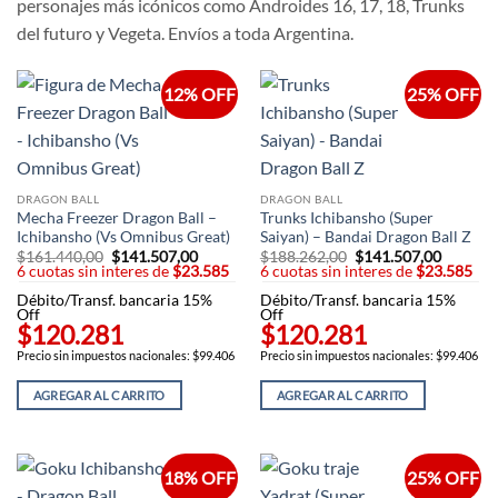
personajes más icónicos como Androides 16, 17, 18, Trunks
del futuro y Vegeta. Envíos a toda Argentina.
12% OFF
25% OFF
DRAGON BALL
DRAGON BALL
Mecha Freezer Dragon Ball –
Trunks Ichibansho (Super
Ichibansho (Vs Omnibus Great)
Saiyan) – Bandai Dragon Ball Z
$
161.440,00
El
$
141.507,00
El
$
188.262,00
El
$
141.507,00
El
6 cuotas sin interes de
precio
$23.585
precio
6 cuotas sin interes de
precio
$23.585
precio
original
actual
original
actual
Débito/Transf. bancaria 15%
era:
es:
Débito/Transf. bancaria 15%
era:
es:
Off
$161.440,00.
$141.507,00.
Off
$188.262,00.
$141.50
$120.281
$120.281
Precio sin impuestos nacionales: $99.406
Precio sin impuestos nacionales: $99.406
AGREGAR AL CARRITO
AGREGAR AL CARRITO
18% OFF
25% OFF