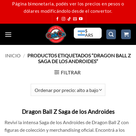
Saltar
Página bimonetaria, podés ver los precios en pesos o
dólares modificándolo desde el convertor.
al
contenido
$
ARS
INICIO
/
PRODUCTOS ETIQUETADOS “DRAGON BALL Z
SAGA DE LOS ANDROIDES”
FILTRAR
Dragon Ball Z Saga de los Androides
Reviví la intensa Saga de los Androides de Dragon Ball Z con
figuras de colección y merchandising oficial. Encontrá a los