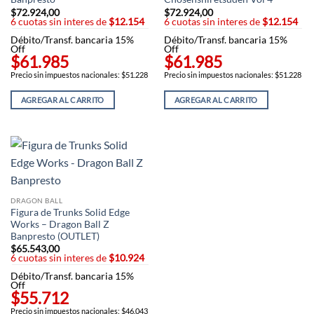
$
72.924,00
$
72.924,00
6 cuotas sin interes de
$12.154
6 cuotas sin interes de
$12.154
Débito/Transf. bancaria 15%
Débito/Transf. bancaria 15%
Off
Off
$61.985
$61.985
Precio sin impuestos nacionales: $51.228
Precio sin impuestos nacionales: $51.228
AGREGAR AL CARRITO
AGREGAR AL CARRITO
DRAGON BALL
Figura de Trunks Solid Edge
Works – Dragon Ball Z
Banpresto (OUTLET)
$
65.543,00
6 cuotas sin interes de
$10.924
Débito/Transf. bancaria 15%
Off
$55.712
Precio sin impuestos nacionales: $46.043