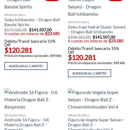
DRAGON BALL
Goku Ichibansho – Dragon Ball
DRAGON BALL
Bandai Spirits
Goku traje Yadrat (Super Saiyan)
$
173.182,00
El
$
141.507,00
El
– Dragon Ball Ichibansho
6 cuotas sin interes de
precio
$23.585
precio
$
188.262,00
El
$
141.507,00
El
original
actual
6 cuotas sin interes de
precio
$23.585
precio
Débito/Transf. bancaria 15%
era:
es:
original
actual
Off
$173.182,00.
$141.507,00.
$120.281
Débito/Transf. bancaria 15%
era:
es:
Off
$188.262,00.
$141.50
$120.281
Precio sin impuestos nacionales: $99.406
Precio sin impuestos nacionales: $99.406
AGREGAR AL CARRITO
AGREGAR AL CARRITO
DRAGON BALL
DRAGON BALL
Androide 16 Figura – GX
Figura de Vegeta Super Saiyan –
Materia Dragon Ball Z –
Dragon Ball Z –
Banpresto
Chosenshiretsuden Vol 4