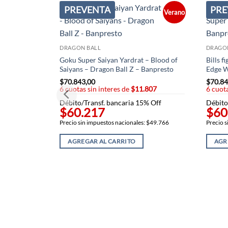
PREVENTA
PRE
Verano
DRAGON BALL
DRAGO
Goku Super Saiyan Yardrat – Blood of
Bills f
Saiyans – Dragon Ball Z – Banpresto
Edge W
$
70.843,00
$
70.84
6 cuotas sin interes de
$11.807
6 cuota
Débito/Transf. bancaria 15% Off
Débito
$60.217
$60
Precio sin impuestos nacionales: $49.766
Precio s
AGREGAR AL CARRITO
AGR