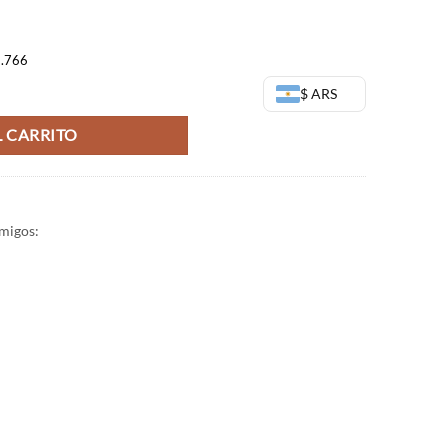
9.766
 Banpresto - Dragon Ball cantidad
$ ARS
 CARRITO
migos: