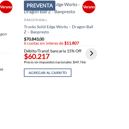
PREVENTA
PREVEN
Verano
Verano
DRAGON BALL
Trunks Solid Edge Works – Dragon Ball
Z – Banpresto
agon
$
70.843,00
6 cuotas sin interes de
$11.807
Débito/Transf. bancaria 15% Off
$60.217
Precio sin impuestos nacionales: $49.766
DRAGON BAL
766
Goku, Bulma
AGREGAR AL CARRITO
Ichibansho f
$
140.375,0
6 cuotas sin
Débito/Trans
$119.3
Precio sin imp
AGREGAR 