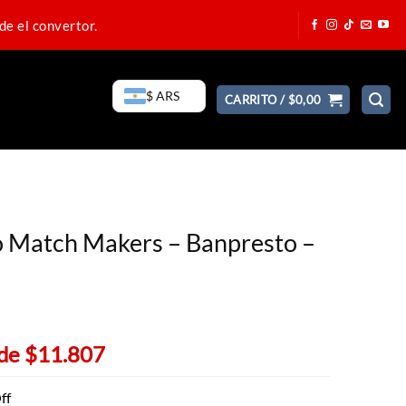
de el convertor.
$ ARS
CARRITO /
$
0,00
 Match Makers – Banpresto –
 de
$11.807
ff