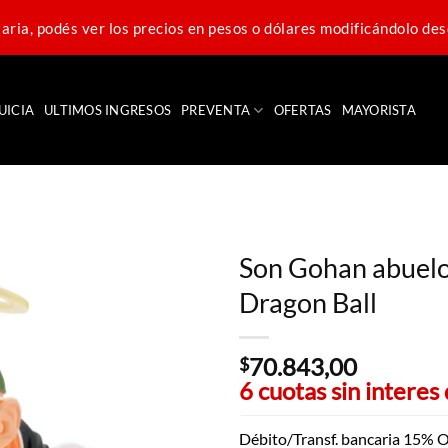
ria, podés ver los precios en pesos o dólares modificándolo des
UICIA
ULTIMOS INGRESOS
PREVENTA
OFERTAS
MAYORISTA
Son Gohan abuelo
Dragon Ball
70.843,00
$
6 cuotas sin interes
Débito/Transf. bancaria 15% O