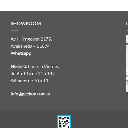
SHOWROOM
Av. H. Yrigoyen 2175,
Avellaneda – B1874
Whatsapp
Horario:
Lunes a Viernes
de 9 a 13 y de 14 a 18 /
Sábados de 10 a 13
info@geekon.com.ar