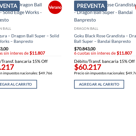
VENTA
PREVENTA
Verano
N BALL
DRAGON BALL
igura – Dragon Ball Super – Solid
Goku Black Rose Grandista – Dr
orks – Banpresto
Ball Super – Bandai Banpresto
3,00
$
70.843,00
s sin interes de
$11.807
6 cuotas sin interes de
$11.807
/Transf. bancaria 15% Off
Débito/Transf. bancaria 15% Off
.217
$60.217
in impuestos nacionales: $49.766
Precio sin impuestos nacionales: $49.
EGAR AL CARRITO
AGREGAR AL CARRITO