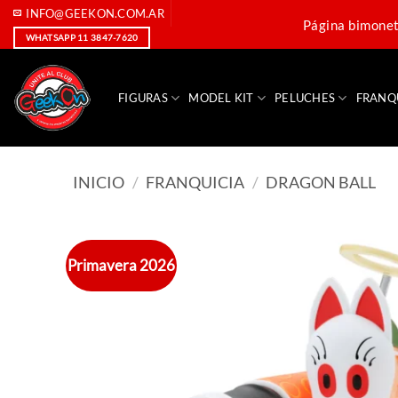
Saltar
INFO@GEEKON.COM.AR
Página bimoneta
al
WHATSAPP 11 3847-7620
contenido
FIGURAS
MODEL KIT
PELUCHES
FRANQ
INICIO
/
FRANQUICIA
/
DRAGON BALL
Primavera 2026