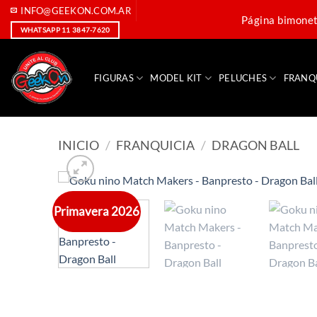
Saltar
INFO@GEEKON.COM.AR
Página bimoneta
al
WHATSAPP 11 3847-7620
contenido
FIGURAS
MODEL KIT
PELUCHES
FRANQ
INICIO
/
FRANQUICIA
/
DRAGON BALL
Primavera 2026