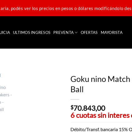
ria, podés ver los precios en pesos o dólares modificándolo des
UICIA
ULTIMOS INGRESOS
PREVENTA
OFERTAS
MAYORISTA
Goku nino Match 
Ball
70.843,00
$
6 cuotas sin interes
Débito/Transf. bancaria 15% O