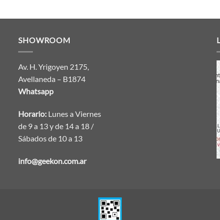
SHOWROOM
Av. H. Yrigoyen 2175,
Avellaneda – B1874
Whatsapp
Horario:
Lunes a Viernes
de 9 a 13 y de 14 a 18 /
Sábados de 10 a 13
info@geekon.com.ar