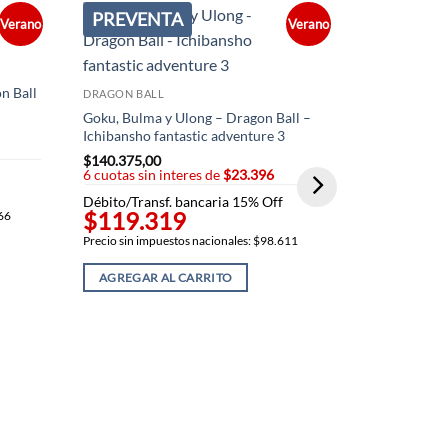
PREVENTA
PREVEN
Verano
Verano
n Ball
DRAGON BALL
Goku, Bulma y Ulong – Dragon Ball –
Ichibansho fantastic adventure 3
$
140.375,00
6 cuotas sin interes de
$23.396
Débito/Transf. bancaria 15% Off
$119.319
766
DRAGON BAL
Precio sin impuestos nacionales: $98.611
Goku Super S
Saiyans – Dr
AGREGAR AL CARRITO
$
70.843,00
6 cuotas sin
Débito/Trans
$60.21
Precio sin imp
AGREGAR 