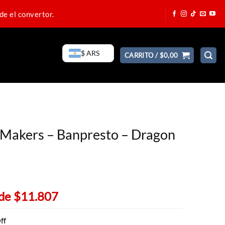
de el convertor.
$ ARS
CARRITO /
$
0,00
Makers – Banpresto – Dragon
 de
$11.807
ff