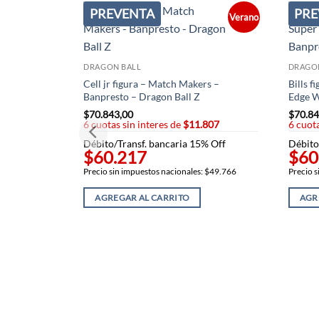
PREVENTA
PRE
Verano
DRAGON BALL
DRAGO
Cell jr figura – Match Makers –
Bills f
Banpresto – Dragon Ball Z
Edge W
$
70.843,00
$
70.84
6 cuotas sin interes de
$11.807
6 cuota
Débito/Transf. bancaria 15% Off
Débito
$60.217
$60
Precio sin impuestos nacionales: $49.766
Precio s
AGREGAR AL CARRITO
AGR