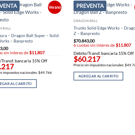
VENTA
PREVENTA
Verano
DRAGON BALL
Trunks Solid Edge Works – Drago
N BALL
Z – Banpresto
igura – Dragon Ball Super – Solid
$
70.843,00
orks – Banpresto
6 cuotas sin interes de
$11.807
3,00
s sin interes de
$11.807
Débito/Transf. bancaria 15% Off
$60.217
/Transf. bancaria 15% Off
.217
Precio sin impuestos nacionales: $49.
in impuestos nacionales: $49.766
AGREGAR AL CARRITO
EGAR AL CARRITO