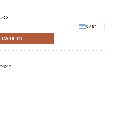
9.766
sto - Dragon Ball cantidad
$ ARS
 CARRITO
migos: