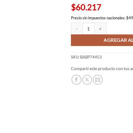
$60.217
Precio sin impuestos nacionales: $4
Goku nino Match Makers - Banpre
AGREGAR AL
SKU:
BABP74453
Compartí este producto con tus a