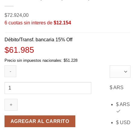
$
72.924,00
6 cuotas sin interes de
$12.154
Débito/Transf. bancaria 15% Off
$61.985
Precio sin impuestos nacionales: $51.228
Figura
$ ARS
de
Piccolo
$ ARS
-
GX
Materia
AGREGAR AL CARRITO
$ USD
-
Dragon