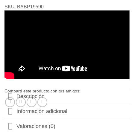
Ball
SKU:
BABP19590
Z
-
Banpresto
(OUTLET)
cantidad
Compartí este producto con tus amigos:
Descripción
Información adicional
Valoraciones (0)