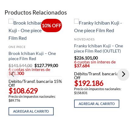
Productos Relacionados
10% OFF
NOVEDADES
Franky Ichiban Kuji – One
ONE PIECE
piece Film Red (OUTLET)
Brook Ichiban Kuji – One
$
226.101,00
piece Film Red
6 cuotas sin interes de
$
141.544,00
El
$
127.799,00
El
$37.684
6 cuotas sin interes de
precio
precio
$21.300
original
actual
Débito/Transf. bancaria 15%
era:
es:
Off
Débito/Transf. bancaria 15%
$141.544,00.
$127.799,00.
$192.186
Off
$108.629
Precio sin impuestos nacionales:
$158.831
Precio sin impuestos nacionales:
$89.776
AGREGAR AL CARRITO
AGREGAR AL CARRITO