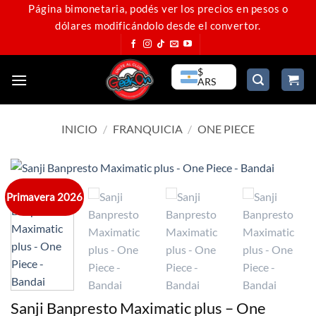
Saltar
Página bimonetaria, podés ver los precios en pesos o
dólares modificándolo desde el convertor.
al
contenido
$
ARS
INICIO
/
FRANQUICIA
/
ONE PIECE
Primavera 2026
Sanji Banpresto Maximatic plus – One