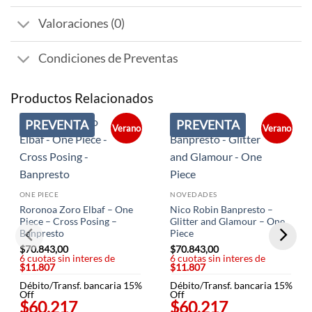
Valoraciones (0)
Condiciones de Preventas
Productos Relacionados
PREVENTA
PREVENTA
Verano
Verano
ONE PIECE
NOVEDADES
Roronoa Zoro Elbaf – One
Nico Robin Banpresto –
Piece – Cross Posing –
Glitter and Glamour – One
Banpresto
Piece
$
70.843,00
$
70.843,00
6 cuotas sin interes de
6 cuotas sin interes de
$11.807
$11.807
Débito/Transf. bancaria 15%
Débito/Transf. bancaria 15%
Off
Off
$60.217
$60.217