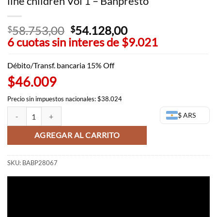
line children Vol 1 – Banpresto
58.753,00
El
54.128,00
El
$
$
6 cuotas sin interes de
precio
$9.021
precio
original
actual
era:
es:
Débito/Transf. bancaria 15% Off
$58.753,00.
$54.128,00.
$46.009
Precio sin impuestos nacionales: $38.024
Momonosuke One Piece - DXF The grand line children Vol 1 - Banpres
$ ARS
AGREGAR AL CARRITO
SKU:
BABP28067