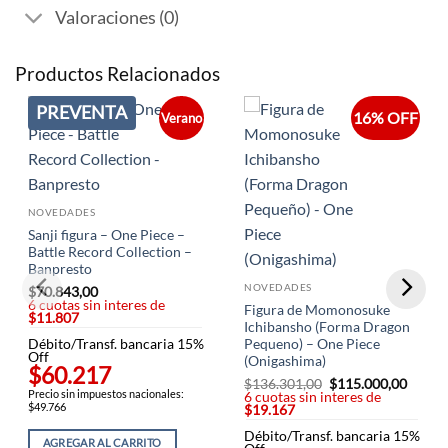
Valoraciones (0)
Productos Relacionados
PREVENTA
16% OFF
Verano
NOVEDADES
Sanji figura – One Piece –
Battle Record Collection –
Banpresto
NOVEDADES
$
70.843,00
6 cuotas sin interes de
Figura de Momonosuke
$11.807
Ichibansho (Forma Dragon
Pequeno) – One Piece
Débito/Transf. bancaria 15%
Off
(Onigashima)
$60.217
$
136.301,00
El
$
115.000,00
El
Precio sin impuestos nacionales:
6 cuotas sin interes de
precio
precio
$49.766
$19.167
original
actual
era:
es:
Débito/Transf. bancaria 15%
$136.301,00.
$115.0
AGREGAR AL CARRITO