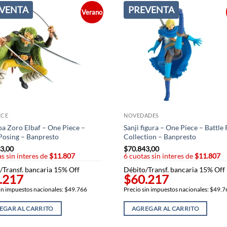
VENTA
PREVENTA
Verano
ECE
NOVEDADES
a Zoro Elbaf – One Piece –
Sanji figura – One Piece – Battle
Posing – Banpresto
Collection – Banpresto
3,00
$
70.843,00
s sin interes de
$11.807
6 cuotas sin interes de
$11.807
/Transf. bancaria 15% Off
Débito/Transf. bancaria 15% Off
.217
$60.217
in impuestos nacionales: $49.766
Precio sin impuestos nacionales: $49.
EGAR AL CARRITO
AGREGAR AL CARRITO