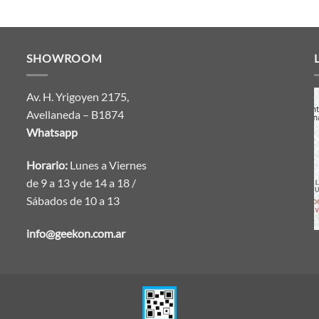
SHOWROOM
Av. H. Yrigoyen 2175,
Avellaneda – B1874
Whatsapp
Horario:
Lunes a Viernes
de 9 a 13 y de 14 a 18 /
Sábados de 10 a 13
info@geekon.com.ar