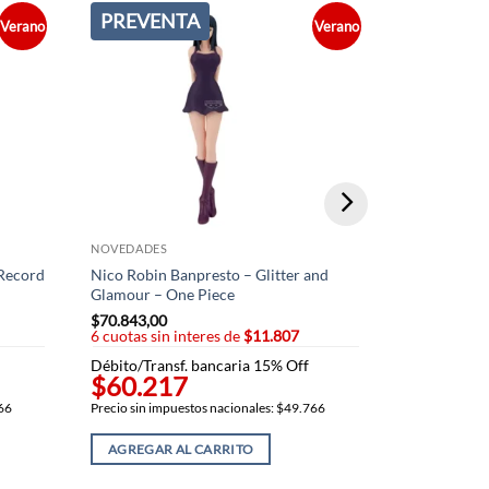
PREVENTA
PREVEN
Verano
Verano
NOVEDADES
NOVEDADES
 Record
Nico Robin Banpresto – Glitter and
Nami Elbaf –
Glamour – One Piece
Collection 
$
70.843,00
$
70.843,00
6 cuotas sin interes de
$11.807
6 cuotas sin
Débito/Transf. bancaria 15% Off
Débito/Trans
$60.217
$60.21
766
Precio sin impuestos nacionales: $49.766
Precio sin imp
AGREGAR AL CARRITO
AGREGAR 