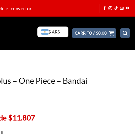
de el convertor.
$ ARS
CARRITO /
$
0,00
lus – One Piece – Bandai
 de
$11.807
ff