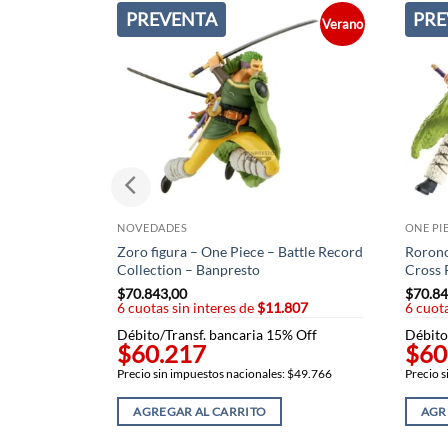
PREVENTA
PRE
Verano
NOVEDADES
ONE PI
Zoro figura – One Piece – Battle Record
Rorono
Collection – Banpresto
Cross 
$
70.843,00
$
70.84
6 cuotas sin interes de
$11.807
6 cuota
Débito/Transf. bancaria 15% Off
Débito
$60.217
$60
Precio sin impuestos nacionales: $49.766
Precio s
AGREGAR AL CARRITO
AGR