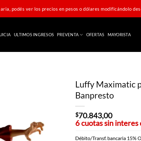
ria, podés ver los precios en pesos o dólares modificándolo des
UICIA
ULTIMOS INGRESOS
PREVENTA
OFERTAS
MAYORISTA
Luffy Maximatic p
Banpresto
70.843,00
$
6 cuotas sin interes
Débito/Transf. bancaria 15% O