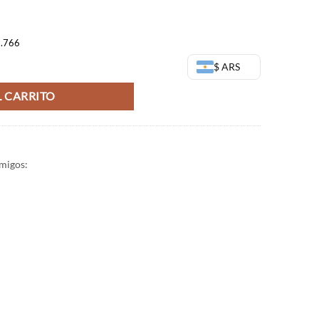
9.766
 - Bandai Banpresto cantidad
$ ARS
 CARRITO
migos: