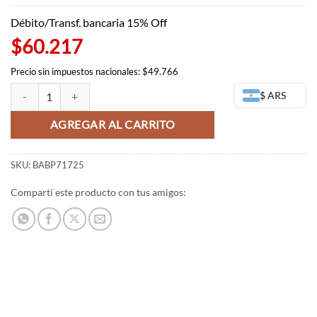
Débito/Transf. bancaria 15% Off
$60.217
Precio sin impuestos nacionales: $49.766
Figura Luffy Gear 5 - One Piece Senkozekkei - Bandai Banpresto canti
$ ARS
AGREGAR AL CARRITO
SKU:
BABP71725
Compartí este producto con tus amigos: