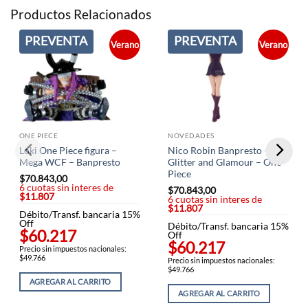
Productos Relacionados
PREVENTA
PREVENTA
Verano
Verano
ONE PIECE
NOVEDADES
Loki One Piece figura –
Nico Robin Banpresto –
Mega WCF – Banpresto
Glitter and Glamour – One
Piece
$
70.843,00
6 cuotas sin interes de
$
70.843,00
$11.807
6 cuotas sin interes de
$11.807
Débito/Transf. bancaria 15%
Off
Débito/Transf. bancaria 15%
$60.217
Off
$60.217
Precio sin impuestos nacionales:
$49.766
Precio sin impuestos nacionales:
$49.766
AGREGAR AL CARRITO
AGREGAR AL CARRITO