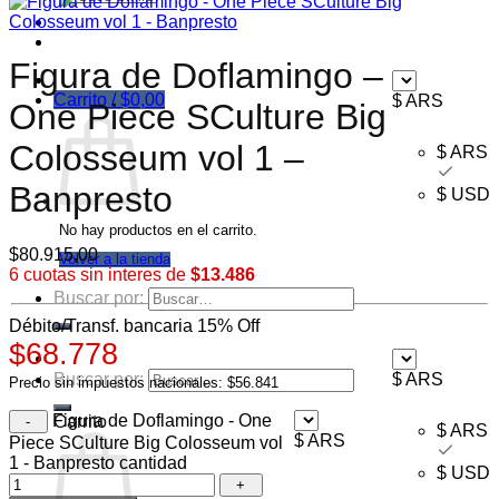
Ofertas
Mayorista
Figura de Doflamingo –
Carrito /
$
0,00
$ ARS
One Piece SCulture Big
Colosseum vol 1 –
$ ARS
Banpresto
$ USD
No hay productos en el carrito.
$
80.915,00
Volver a la tienda
6 cuotas sin interes de
$13.486
Buscar por:
Débito/Transf. bancaria 15% Off
$68.778
Buscar por:
$ ARS
Precio sin impuestos nacionales: $56.841
Figura de Doflamingo - One
Carrito
$ ARS
$ ARS
Piece SCulture Big Colosseum vol
1 - Banpresto cantidad
$ USD