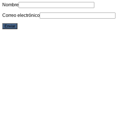
Nombre
Correo electrónico
Vista rápida
One Piece
Nico Robin Glitter and Glamours (Chronicles) – One Piece
Dressrosa Style
$
127.139,00
6 cuotas sin interes de
$21.190
Débito/Transf. bancaria 15% Off