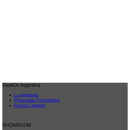
Vista rápida
One Piece
Figura de Monkey D Luffy – Banpresto King Of Artist
(Chronicles) – One Piece (OUTLET)
$
128.282,00
6 cuotas sin interes de
$21.380
Débito/Transf. bancaria 15% Off
$109.040
Precio sin impuestos nacionales: $90.115
Agregar al carrito
GeekOn Argentina
La empresa
Preguntas Frecuentes
Avisos Legales
SHOWROOM