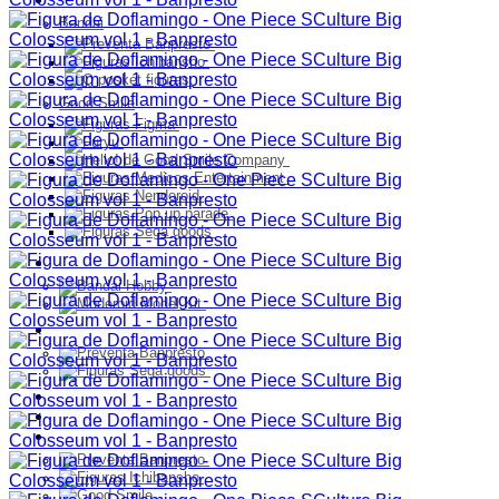
Bandai
Good Smile
Model Kit
PELUCHES
Franquicia
Ultimos Ingresos
Preventa