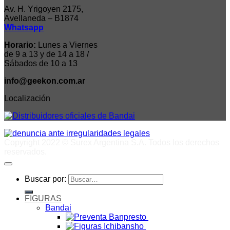
Av. H. Yrigoyen 2175,
Avellaneda – B1874
Whatsapp
Horario:
Lunes a Viernes
de 9 a 13 y de 14 a 18 /
Sábados de 10 a 13
info@geekon.com.ar
Localización
Copyright 2022 © Surex Argentina S.A. Todos los derechos
reservados.
Buscar por:
FIGURAS
Bandai