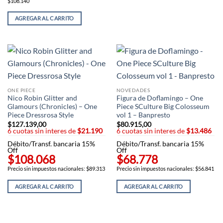
$108.140
AGREGAR AL CARRITO
ONE PIECE
NOVEDADES
Nico Robin Glitter and
Figura de Doflamingo – One
Glamours (Chronicles) – One
Piece SCulture Big Colosseum
Piece Dressrosa Style
vol 1 – Banpresto
$
127.139,00
$
80.915,00
6 cuotas sin interes de
$21.190
6 cuotas sin interes de
$13.486
Débito/Transf. bancaria 15%
Débito/Transf. bancaria 15%
Off
Off
$108.068
$68.778
Precio sin impuestos nacionales: $89.313
Precio sin impuestos nacionales: $56.841
AGREGAR AL CARRITO
AGREGAR AL CARRITO