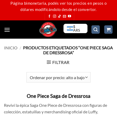
Saltar
Página bimonetaria, podés ver los precios en pesos o
dólares modificándolo desde el convertor.
al
contenido
$
ARS
INICIO
/
PRODUCTOS ETIQUETADOS “ONE PIECE SAGA
DE DRESSROSA”
FILTRAR
One Piece Saga de Dressrosa
Reviví la épica Saga One Piece de Dressrosa con figuras de
colección, estatuillas y merchandising oficial de Luffy,