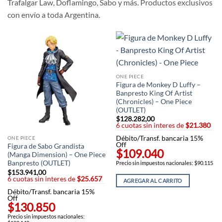
Trafalgar Law, Doflamingo, Sabo y más. Productos exclusivos
con envío a toda Argentina.
ONE PIECE
Figura de Monkey D Luffy –
Banpresto King Of Artist
(Chronicles) – One Piece
(OUTLET)
$
128.282,00
6 cuotas sin interes de
$21.380
Débito/Transf. bancaria 15%
ONE PIECE
Off
Figura de Sabo Grandista
$109.040
(Manga Dimension) – One Piece
Banpresto (OUTLET)
Precio sin impuestos nacionales: $90.115
$
153.941,00
6 cuotas sin interes de
$25.657
AGREGAR AL CARRITO
Débito/Transf. bancaria 15%
Off
$130.850
Precio sin impuestos nacionales: