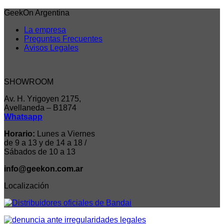
GeekOn Argentina
La empresa
Preguntas Frecuentes
Avisos Legales
SHOWROOM
Av. H. Yrigoyen 2175,
Avellaneda – B1874
Whatsapp
Horario:
Lunes a Viernes
de 9 a 13 y de 14 a 18 /
Sábados de 10 a 13
info@geekon.com.ar
Localización