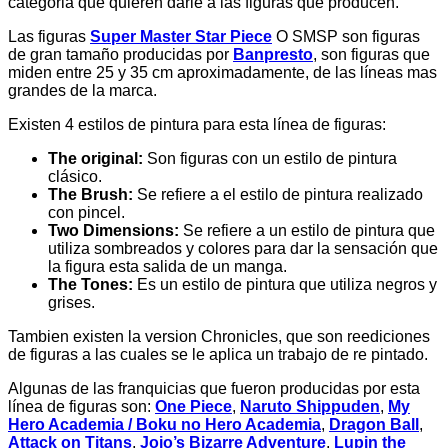
categoria que quieren darle a las figuras que producen.
Las figuras
Super Master Star Piece
O SMSP son figuras
de gran tamaño producidas por
Banpresto
, son figuras que
miden entre 25 y 35 cm aproximadamente, de las líneas mas
grandes de la marca.
Existen 4 estilos de pintura para esta línea de figuras:
The original:
Son figuras con un estilo de pintura
clásico.
The Brush:
Se refiere a el estilo de pintura realizado
con pincel.
Two Dimensions:
Se refiere a un estilo de pintura que
utiliza sombreados y colores para dar la sensación que
la figura esta salida de un manga.
The Tones:
Es un estilo de pintura que utiliza negros y
grises.
Tambien existen la version Chronicles, que son reediciones
de figuras a las cuales se le aplica un trabajo de re pintado.
Algunas de las franquicias que fueron producidas por esta
línea de figuras son:
One Piece
,
Naruto Shippuden
,
My
Hero Academia / Boku no Hero Academia
,
Dragon Ball
,
Attack on Titans
,
Jojo’s Bizarre Adventure
,
Lupin the