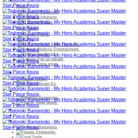
Bandai
Good Smile
Model Kit
PELUCHES
Franquicia
Ultimos Ingresos
Preventa