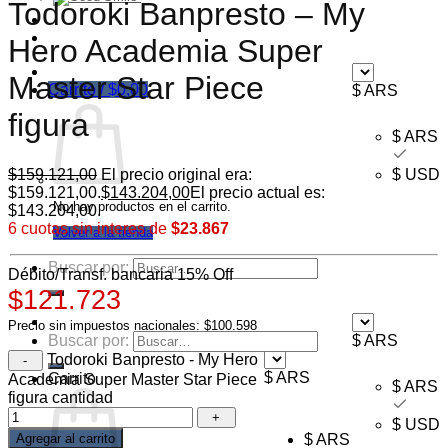
Todoroki Banpresto – My
Ofertas
Mayorista
Hero Academia Super
Master Star Piece
Carrito /
$
0,00
$ ARS
figura
$ ARS
$
159.121,00
El precio original era:
$ USD
$159.121,00.
$
143.204,00
El precio actual es:
No hay productos en el carrito.
$143.204,00.
6 cuotas sin interes de
$23.867
Volver a la tienda
Buscar por:
Débito/Transf. bancaria 15% Off
$121.723
Precio sin impuestos nacionales: $100.598
Buscar por:
$ ARS
Todoroki Banpresto - My Hero
$ ARS
Carrito
Academia Super Master Star Piece
$ ARS
figura cantidad
$ USD
Agregar al carrito
$ ARS