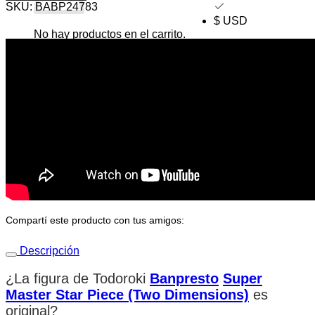
SKU:
BABP24783
$ USD
No hay productos en el carrito.
Volver a la tienda
Compartí este producto con tus amigos:
Descripción
¿La figura de Todoroki
Banpresto
Super
Master Star Piece (Two Dimensions)
es
original
?