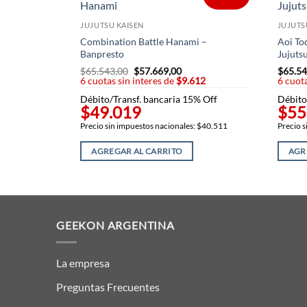
JUJUTSU KAISEN
JUJUTS
Combination Battle Hanami –
Aoi To
Banpresto
Jujuts
$
65.543,00
El
$
57.669,00
El
$
65.54
6 cuotas sin interes de
precio
$9.612
precio
6 cuota
original
actual
Débito/Transf. bancaria 15% Off
Débito
era:
es:
$49.019
$55
$65.543,00.
$57.669,00.
Precio sin impuestos nacionales: $40.511
Precio s
AGREGAR AL CARRITO
AGR
GEEKON ARGENTINA
La empresa
Preguntas Frecuentes