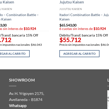
U KAISEN
JUJUTSU KAISEN
do – Combination Battle –
Itadori Combination Battle – Juj
u Kaisen
Kaisen
3,00
$
65.543,00
s sin interes de
$10.924
6 cuotas sin interes de
$10.924
/Transf. bancaria 15% Off
Débito/Transf. bancaria 15% Off
.712
$55.712
in impuestos nacionales: $46.043
Precio sin impuestos nacionales: $46.
EGAR AL CARRITO
AGREGAR AL CARRITO
SHOWROOM
Av. H. Yrigoyen 2175,
Avellaneda – B1874
Whatsapp