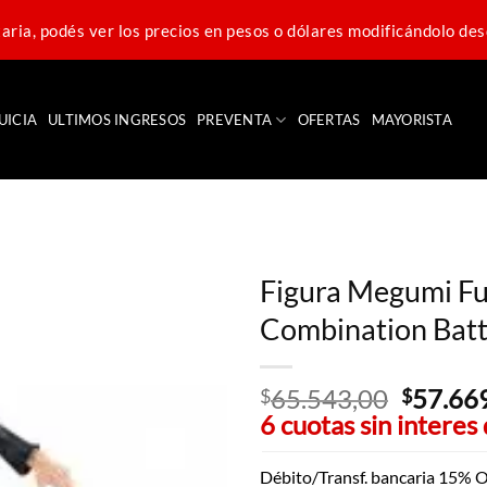
ria, podés ver los precios en pesos o dólares modificándolo des
UICIA
ULTIMOS INGRESOS
PREVENTA
OFERTAS
MAYORISTA
Figura Megumi Fu
Combination Batt
65.543,00
El
57.66
$
$
6 cuotas sin interes
precio
original
era:
Débito/Transf. bancaria 15% O