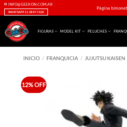
Saltar
INFO@GEEKON.COM.AR
Página bimoneta
al
WHATSAPP 11 3847-7620
contenido
FIGURAS
MODEL KIT
PELUCHES
FRANQ
INICIO
/
FRANQUICIA
/
JUJUTSU KAISEN
12% OFF