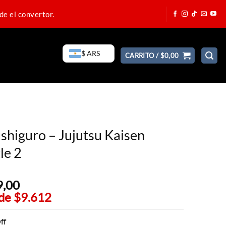
de el convertor.
$ ARS
CARRITO /
$
0,00
shiguro – Jujutsu Kaisen
le 2
9,00
El
 de
$9.612
precio
actual
es:
ff