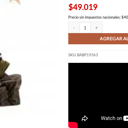
$65.54
$49.019
Precio sin impuestos nacionales: $4
Figura Megumi Fushiguro - Jujuts
AGREGAR AL
SKU:
BABP19363