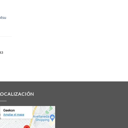
utsu
043
LOCALIZACIÓN