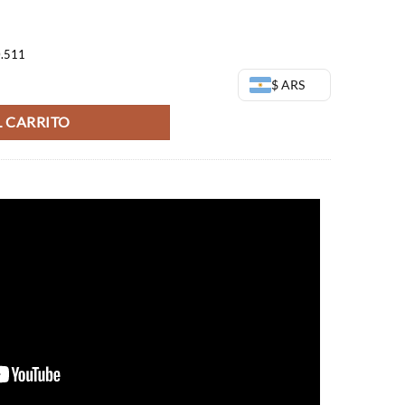
3,00.
$57.669,00.
0.511
u Kaisen Combination Battle 2 cantidad
$ ARS
 CARRITO