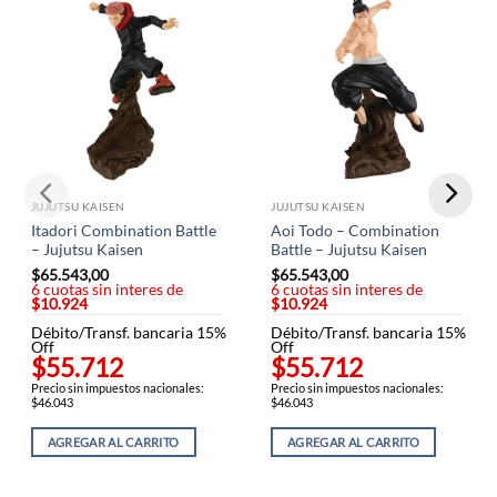
JUJUTSU KAISEN
JUJUTSU KAISEN
Itadori Combination Battle
Aoi Todo – Combination
– Jujutsu Kaisen
Battle – Jujutsu Kaisen
$
65.543,00
$
65.543,00
6 cuotas sin interes de
6 cuotas sin interes de
$10.924
$10.924
Débito/Transf. bancaria 15%
Débito/Transf. bancaria 15%
Off
Off
$55.712
$55.712
Precio sin impuestos nacionales:
Precio sin impuestos nacionales:
$46.043
$46.043
AGREGAR AL CARRITO
AGREGAR AL CARRITO