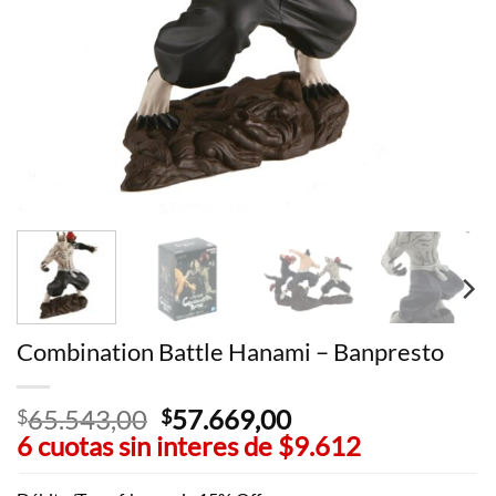
Combination Battle Hanami – Banpresto
65.543,00
El
57.669,00
El
$
$
6 cuotas sin interes de
precio
$9.612
precio
original
actual