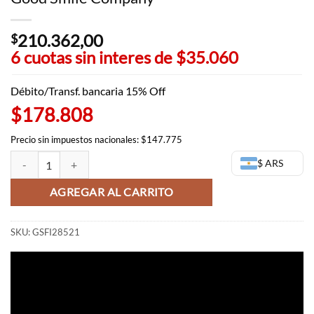
210.362,00
$
6 cuotas sin interes de
$35.060
Débito/Transf. bancaria 15% Off
$178.808
Precio sin impuestos nacionales: $147.775
Megumi Fushiguro Figma - Jujutsu Kaisen - Good Smile Company can
$ ARS
AGREGAR AL CARRITO
SKU:
GSFI28521