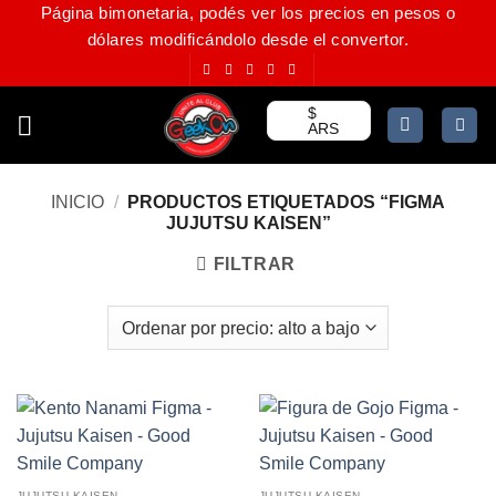
Página bimonetaria, podés ver los precios en pesos o
Saltar
dólares modificándolo desde el convertor.
al
contenido
$
ARS
INICIO
/
PRODUCTOS ETIQUETADOS “FIGMA
JUJUTSU KAISEN”
FILTRAR
JUJUTSU KAISEN
JUJUTSU KAISEN