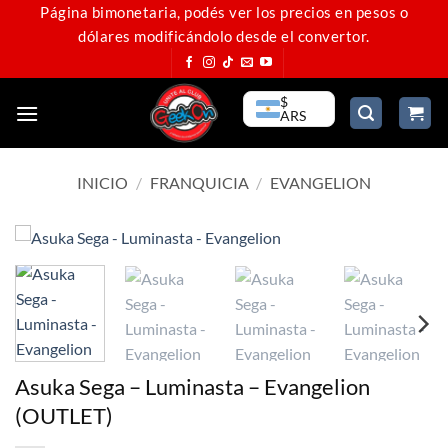
Saltar
Página bimonetaria, podés ver los precios en pesos o
dólares modificándolo desde el convertor.
al
contenido
$
ARS
INICIO
/
FRANQUICIA
/
EVANGELION
Asuka Sega – Luminasta – Evangelion
(OUTLET)