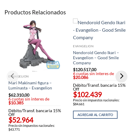
Productos Relacionados
EVANGELION
Nendoroid Gendo Ikari –
Evangelion – Good Smile
Company
$
120.517,00
6 cuotas sin interes de
EVANGELION
$20.086
Mari Makinami figura –
Débito/Transf. bancaria 15%
Luminasta – Evangelion
Off
$102.439
$
62.310,00
6 cuotas sin interes de
Precio sin impuestos nacionales:
$10.385
$84.661
Débito/Transf. bancaria 15%
Off
AGREGAR AL CARRITO
$52.964
Precio sin impuestos nacionales:
$43.771