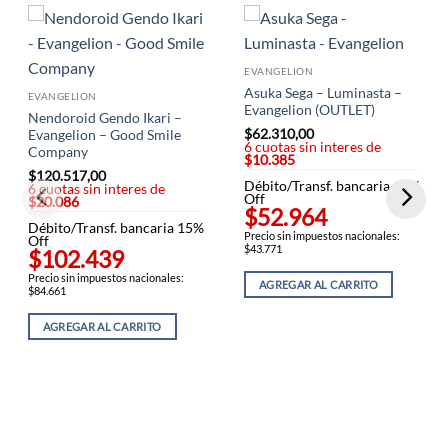
EVANGELION
Asuka Sega – Luminasta –
EVANGELION
Evangelion (OUTLET)
Nendoroid Gendo Ikari –
$
62.310,00
Evangelion – Good Smile
6 cuotas sin interes de
Company
$10.385
$
120.517,00
Débito/Transf. bancaria 15%
6 cuotas sin interes de
Off
$20.086
$52.964
Débito/Transf. bancaria 15%
Precio sin impuestos nacionales:
Off
$43.771
$102.439
Precio sin impuestos nacionales:
AGREGAR AL CARRITO
$84.661
AGREGAR AL CARRITO