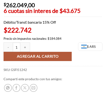
262.049,00
$
6 cuotas sin interes de
$43.675
Débito/Transf. bancaria 15% Off
$222.742
Precio sin impuestos nacionales: $184.084
Figma Gendo Ikari - Evangelion - Good Smile Company cantidad
$ ARS
AGREGAR AL CARRITO
SKU:
GSFI51242
Compartí este producto con tus amigos: