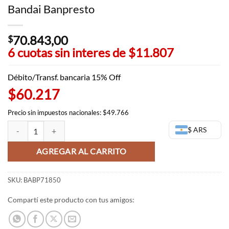
Bandai Banpresto
70.843,00
$
6 cuotas sin interes de
$11.807
Débito/Transf. bancaria 15% Off
$60.217
Precio sin impuestos nacionales: $49.766
Yoruichi Shihoin - Maximatic - Bleach - Bandai Banpresto cantidad
$ ARS
AGREGAR AL CARRITO
SKU:
BABP71850
Compartí este producto con tus amigos: