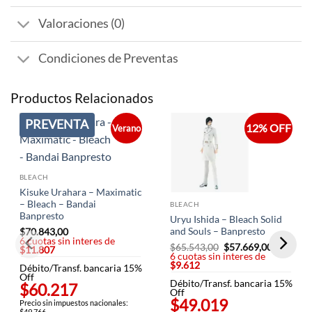
Valoraciones (0)
Condiciones de Preventas
Productos Relacionados
PREVENTA
12% OFF
Verano
BLEACH
Kisuke Urahara – Maximatic
– Bleach – Bandai
BLEACH
Banpresto
Uryu Ishida – Bleach Solid
and Souls – Banpresto
$
70.843,00
6 cuotas sin interes de
$
65.543,00
El
$
57.669,00
El
$11.807
6 cuotas sin interes de
precio
precio
$9.612
original
actual
Débito/Transf. bancaria 15%
era:
es:
Off
Débito/Transf. bancaria 15%
$65.543,00.
$57.669,
$60.217
Off
$49.019
Precio sin impuestos nacionales:
$49.766