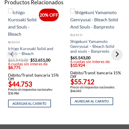
Productos Relacionados
20% OFF
BLEACH
Shigekuni Yamamoto
BLEACH
Genryusai – Bleach Solid
Ichigo Kurosaki Solid and
and souls – Banpresto
Souls – Bleach
$
65.543,00
$
65.543,00
El
$
52.651,00
El
6 cuotas sin interes de
6 cuotas sin interes de
precio
precio
$10.924
$8.775
original
actual
era:
es:
Débito/Transf. bancaria 15%
Débito/Transf. bancaria 15%
$65.543,00.
$52.651,00.
Off
Off
$55.712
$44.753
Precio sin impuestos nacionales:
Precio sin impuestos nacionales:
$46.043
$36.986
AGREGAR AL CARRITO
AGREGAR AL CARRITO