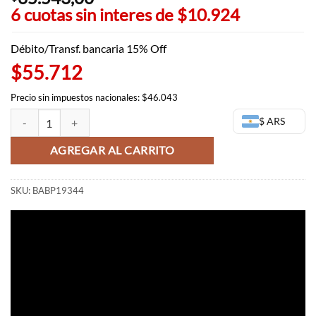
6 cuotas sin interes de
$10.924
Débito/Transf. bancaria 15% Off
$55.712
Precio sin impuestos nacionales: $46.043
Toshiro Hitsugaya figura - Bleach Solid and Souls cantidad
$ ARS
AGREGAR AL CARRITO
SKU:
BABP19344