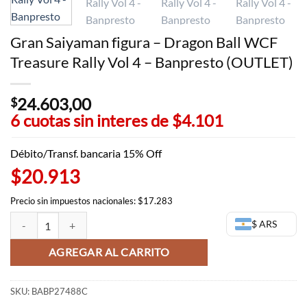
Gran Saiyaman figura – Dragon Ball WCF
Treasure Rally Vol 4 – Banpresto (OUTLET)
24.603,00
$
6 cuotas sin interes de
$4.101
Débito/Transf. bancaria 15% Off
$20.913
Precio sin impuestos nacionales: $17.283
Gran Saiyaman figura - Dragon Ball WCF Treasure Rally Vol 4 - Banpr
$ ARS
AGREGAR AL CARRITO
SKU:
BABP27488C