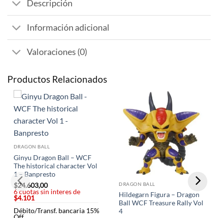
Descripción
Información adicional
Valoraciones (0)
Productos Relacionados
DRAGON BALL
Ginyu Dragon Ball – WCF
The historical character Vol
1 – Banpresto
DRAGON BALL
$
24.603,00
6 cuotas sin interes de
Hildegarn Figura – Dragon
$4.101
Ball WCF Treasure Rally Vol
Débito/Transf. bancaria 15%
4
Off