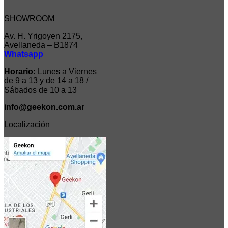
SHOWROOM
Av. H. Yrigoyen 2175,
Avellaneda – B1874
Whatsapp
Horario:
Lunes a Viernes
de 9 a 13 y de 14 a 18 /
Sábados de 10 a 13
info@geekon.com.ar
Localización