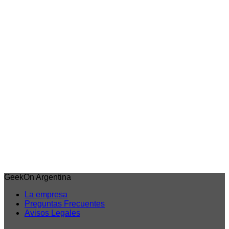
Agregar al carrito
8% OFF
Vista rápida
Jujutsu Kaisen
Figura de Yuji Itadori – Jukon no Kata – Jujutsu Kaisen
$
58.753,00
El precio original era: $58.753,00.
$
54.128,00
El
precio actual es: $54.128,00.
6 cuotas sin interes de
$9.021
Débito/Transf. bancaria 15% Off
$46.009
Precio sin impuestos nacionales: $38.024
Agregar al carrito
GeekOn Argentina
La empresa
Preguntas Frecuentes
Avisos Legales