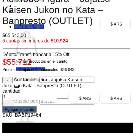
Ofertas
Kaisen Jukon no Kata –
Mayorista
Banpresto (OUTLET)
$ ARS
Carrito /
$
0,00
$
65.543,00
6 cuotas sin interes de
$10.924
Débito/Transf. bancaria 15% Off
$55.712
No hay productos en el carrito.
Volver a la tienda
Precio sin impuestos nacionales: $46.043
Buscar por:
Aoi Todo Figura - Jujutsu Kaisen
Jukon no Kata - Banpresto (OUTLET)
cantidad
$ ARS
$ ARS
Buscar por:
Agregar al carrito
Carrito
SKU:
BABP19464