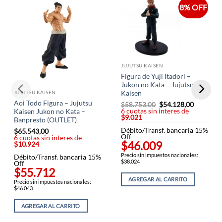
8% OFF
JUJUTSU KAISEN
Figura de Yuji Itadori –
Jukon no Kata – Jujutsu
JUJUTSU KAISEN
Kaisen
Aoi Todo Figura – Jujutsu
$
58.753,00
El
$
54.128,00
El
6 cuotas sin interes de
precio
precio
Kaisen Jukon no Kata –
$9.021
original
actual
Banpresto (OUTLET)
era:
es:
Débito/Transf. bancaria 15%
$58.753,00.
$54.128,
$
65.543,00
Off
6 cuotas sin interes de
$46.009
$10.924
Precio sin impuestos nacionales:
Débito/Transf. bancaria 15%
$38.024
Off
$55.712
AGREGAR AL CARRITO
Precio sin impuestos nacionales:
$46.043
AGREGAR AL CARRITO