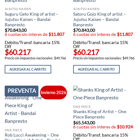
JUJUTSU KAISEN
JUJUTSU KAISEN
Suguru Geto King of artist –
Satoru Gojo King of artist –
Jujutsu Kaisen – Bandai
Jujutsu Kaisen – Bandai
Banpresto
Banpresto
$
70.843,00
$
70.843,00
6 cuotas sin interes de
$11.807
6 cuotas sin interes de
$11.807
Débito/Transf. bancaria 15%
Débito/Transf. bancaria 15%
Off
Off
$60.217
$60.217
Precio sin impuestos nacionales: $49.766
Precio sin impuestos nacionales: $49.766
AGREGAR AL CARRITO
AGREGAR AL CARRITO
PREVENTA
Invierno 2026
ONE PIECE
Shanks King of Artist – One
Piece Banpresto
$
65.543,00
6 cuotas sin interes de
$10.924
ONE PIECE
Débito/Transf. bancaria 15%
Rob Lucci Awakening – One
Off