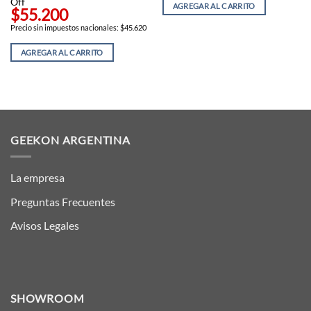
Off
$72.924,00.
$64.941,00.
AGREGAR AL CARRITO
$55.200
Precio sin impuestos nacionales: $45.620
AGREGAR AL CARRITO
GEEKON ARGENTINA
La empresa
Preguntas Frecuentes
Avisos Legales
SHOWROOM