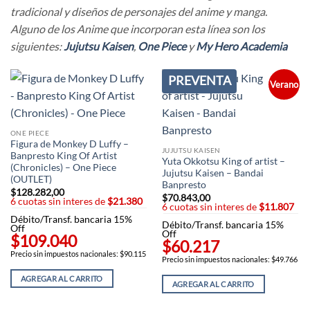
tradicional y diseños de personajes del anime y manga.
Alguno de los Anime que incorporan esta línea son los
siguientes:
Jujutsu Kaisen
,
One Piece
y
My Hero Academia
PREVENTA
Verano
ONE PIECE
Figura de Monkey D Luffy –
JUJUTSU KAISEN
Banpresto King Of Artist
Yuta Okkotsu King of artist –
(Chronicles) – One Piece
Jujutsu Kaisen – Bandai
(OUTLET)
Banpresto
$
128.282,00
$
70.843,00
6 cuotas sin interes de
$21.380
6 cuotas sin interes de
$11.807
Débito/Transf. bancaria 15%
Débito/Transf. bancaria 15%
Off
Off
$109.040
$60.217
Precio sin impuestos nacionales: $90.115
Precio sin impuestos nacionales: $49.766
AGREGAR AL CARRITO
AGREGAR AL CARRITO