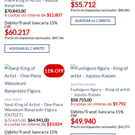
Piece King of Artist – Bandai
$55.712
Banpresto
Precio sin impuestos nacionales: $46.043
$
70.843,00
6 cuotas sin interes de
$11.807
AGREGAR AL CARRITO
Débito/Transf. bancaria 15%
Off
$60.217
Precio sin impuestos nacionales: $49.766
AGREGAR AL CARRITO
11% OFF
JUJUTSU KAISEN
Fushiguro figura – King of artist
– Jujutsu Kaisen
ONE PIECE
$
58.753,00
6 cuotas sin interes de
$9.792
Sanji King of Artist – One Piece
Wanokuni Banpresto Figura
Débito/Transf. bancaria 15%
(OUTLET)
Off
$49.940
$
72.924,00
El
$
64.941,00
El
6 cuotas sin interes de
precio
$10.824
precio
Precio sin impuestos nacionales: $41.273
original
actual
Débito/Transf. bancaria 15%
era:
es: