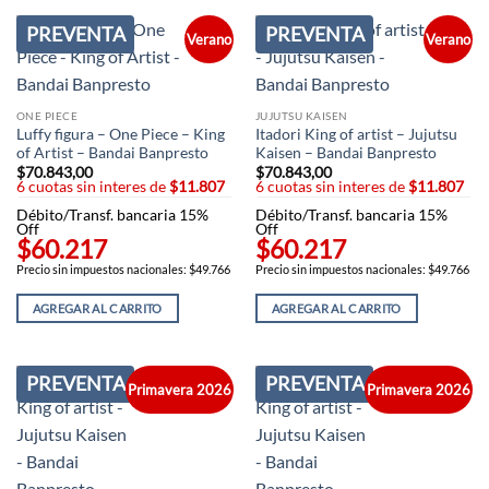
PREVENTA
PREVENTA
Verano
Verano
ONE PIECE
JUJUTSU KAISEN
Luffy figura – One Piece – King
Itadori King of artist – Jujutsu
of Artist – Bandai Banpresto
Kaisen – Bandai Banpresto
$
70.843,00
$
70.843,00
6 cuotas sin interes de
$11.807
6 cuotas sin interes de
$11.807
Débito/Transf. bancaria 15%
Débito/Transf. bancaria 15%
Off
Off
$60.217
$60.217
Precio sin impuestos nacionales: $49.766
Precio sin impuestos nacionales: $49.766
AGREGAR AL CARRITO
AGREGAR AL CARRITO
PREVENTA
PREVENTA
Primavera 2026
Primavera 2026