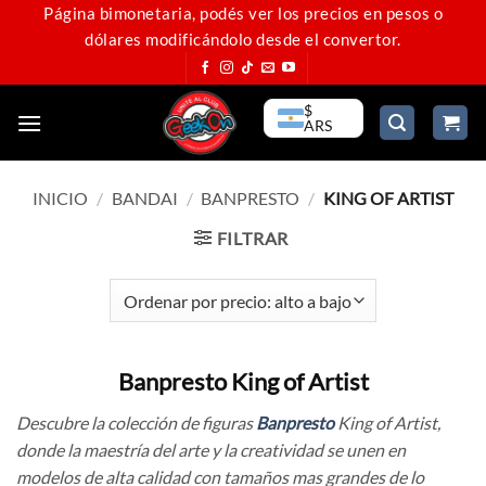
Saltar
Página bimonetaria, podés ver los precios en pesos o
dólares modificándolo desde el convertor.
al
contenido
$
ARS
INICIO
/
BANDAI
/
BANPRESTO
/
KING OF ARTIST
FILTRAR
Banpresto King of Artist
Descubre la colección de figuras
Banpresto
King of Artist,
donde la maestría del arte y la creatividad se unen en
modelos de alta calidad con tamaños mas grandes de lo