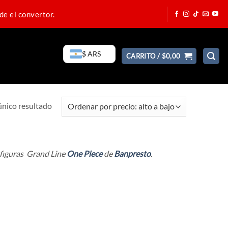
de el convertor.
$ ARS
CARRITO /
$
0,00
único resultado
e figuras Grand Line
One Piece
de
Banpresto
.