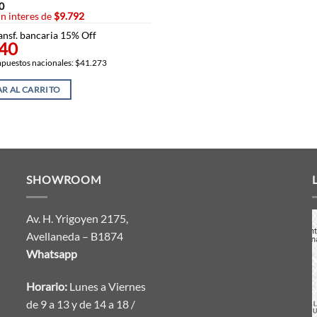
0
in interes de
$9.792
ansf. bancaria 15% Off
40
impuestos nacionales: $41.273
R AL CARRITO
SHOWROOM
Av. H. Yrigoyen 2175,
Avellaneda – B1874
Whatsapp
Horario:
Lunes a Viernes
de 9 a 13 y de 14 a 18 /