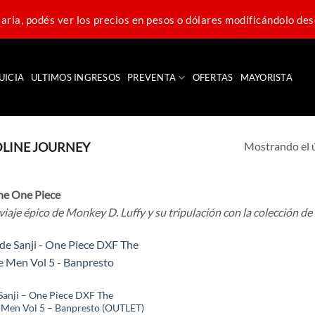
ria, podés ver los precios en pesos o dólares modificándolo des
UICIA
ULTIMOS INGRESOS
PREVENTA
OFERTAS
MAYORISTA
Mostrando el 
LINE JOURNEY
ne One Piece
viaje épico de Monkey D. Luffy y su tripulación con la colección d
 Sanji – One Piece DXF The
 Men Vol 5 – Banpresto (OUTLET)