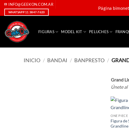
Saltar
INFO@GEEKON.COM.AR
Página bimoneta
al
WHATSAPP 11 3847-7620
contenido
FIGURAS
MODEL KIT
PELUCHES
FRANQ
INICIO
/
BANDAI
/
BANPRESTO
/
GRAND
Grand Li
Únete al 
ONE PIECE
Figura de
Grandline