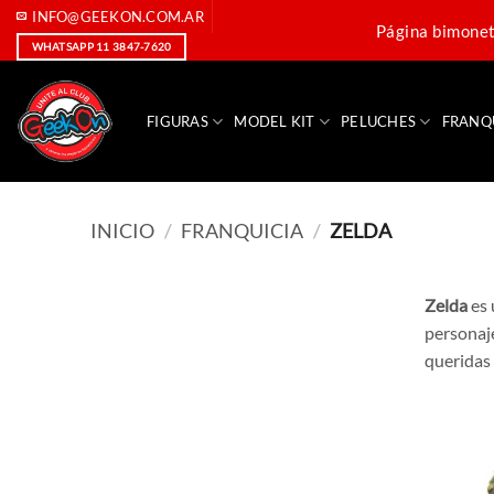
Saltar
INFO@GEEKON.COM.AR
Página bimoneta
al
WHATSAPP 11 3847-7620
contenido
FIGURAS
MODEL KIT
PELUCHES
FRANQ
INICIO
/
FRANQUICIA
/
ZELDA
Zelda
es 
personaj
queridas