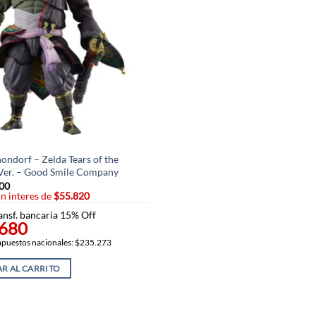
ondorf – Zelda Tears of the
er. – Good Smile Company
,00
in interes de
$55.820
ansf. bancaria 15% Off
.680
impuestos nacionales: $235.273
R AL CARRITO