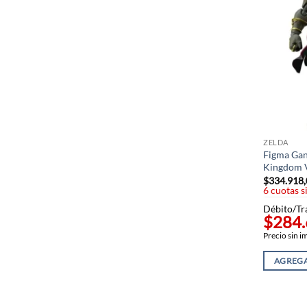
ZELDA
Figma Gan
Kingdom V
$
334.918
6 cuotas s
Débito/Tr
$284
Precio sin 
AGREGA