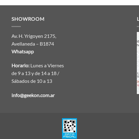
SHOWROOM
Av. H. Yrigoyen 2175,
Avellaneda – B1874
Whatsapp
Horario:
Lunes a Viernes
de 9 a 13 y de 14 a 18 /
Sábados de 10 a 13
info@geekon.com.ar