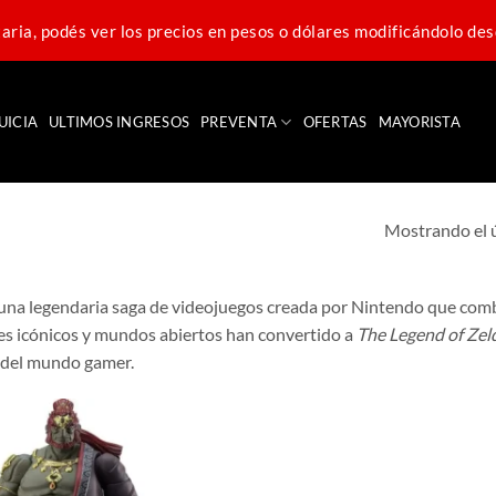
ria, podés ver los precios en pesos o dólares modificándolo des
UICIA
ULTIMOS INGRESOS
PREVENTA
OFERTAS
MAYORISTA
Mostrando el 
una legendaria saga de videojuegos creada por Nintendo que combin
es icónicos y mundos abiertos han convertido a
The Legend of Zel
 del mundo gamer.