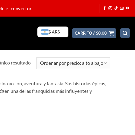
de el convertor.
$ ARS
CARRITO /
$
0,00
único resultado
a acción, aventura y fantasía. Sus historias épicas,
da
en una de las franquicias más influyentes y