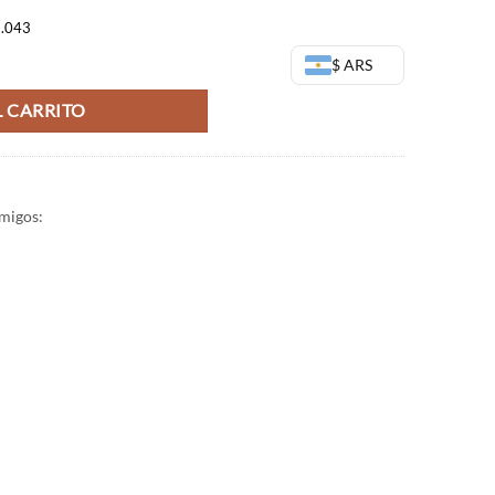
6.043
) cantidad
$ ARS
 CARRITO
migos: