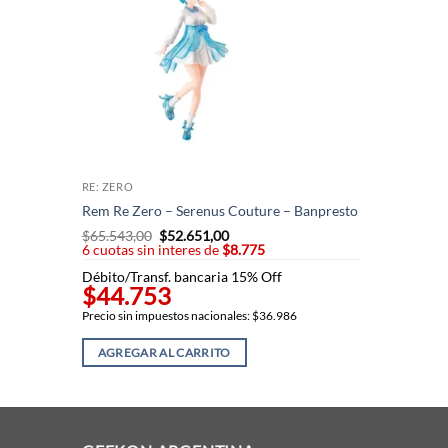
RE: ZERO
Rem Re Zero – Serenus Couture – Banpresto
$
65.543,00
El
$
52.651,00
El
6 cuotas sin interes de
precio
$8.775
precio
original
actual
Débito/Transf. bancaria 15% Off
era:
es:
$44.753
$65.543,00.
$52.651,00.
Precio sin impuestos nacionales: $36.986
AGREGAR AL CARRITO