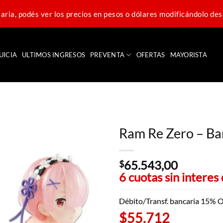
ria, podés ver los precios en pesos o dólares modificándolo des
UICIA
ULTIMOS INGRESOS
PREVENTA
OFERTAS
MAYORISTA
Ram Re Zero – B
65.543,00
$
6 cuotas sin interes
Débito/Transf. bancaria 15% O
$55.712