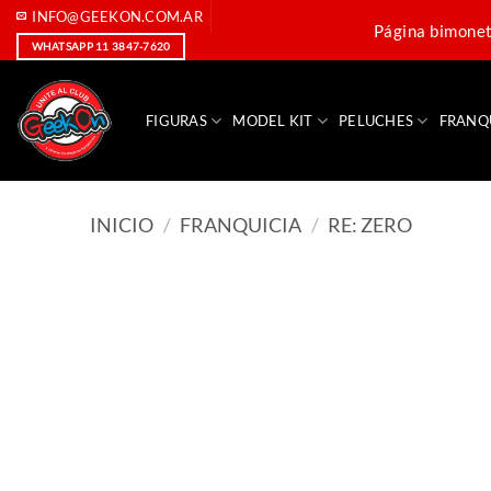
Saltar
INFO@GEEKON.COM.AR
Página bimoneta
al
WHATSAPP 11 3847-7620
contenido
FIGURAS
MODEL KIT
PELUCHES
FRANQ
INICIO
/
FRANQUICIA
/
RE: ZERO