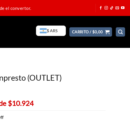
de el convertor.
$ ARS
CARRITO /
$
0,00
anpresto (OUTLET)
 de
$10.924
ff