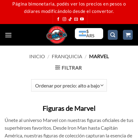
Saltar
Página bimonetaria, podés ver los precios en pesos o
dólares modificándolo desde el convertor.
al
contenido
$
ARS
INICIO
/
FRANQUICIA
/
MARVEL
FILTRAR
Figuras de Marvel
Únete al universo Marvel con nuestras figuras oficiales de tus
superhéroes favoritos. Desde Iron Man hasta Capitán
América, nuestras figuras de colección capturan la esencia de