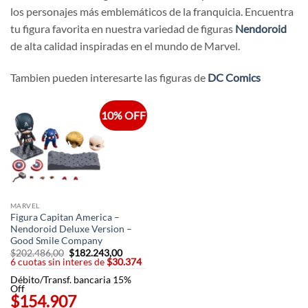
los personajes más emblemáticos de la franquicia. Encuentra
tu figura favorita en nuestra variedad de figuras
Nendoroid
de alta calidad inspiradas en el mundo de Marvel.
Tambien pueden interesarte las figuras de
DC Comics
10% OFF
MARVEL
Figura Capitan America –
Nendoroid Deluxe Version –
Good Smile Company
$
202.486,00
El
$
182.243,00
El
6 cuotas sin interes de
precio
$30.374
precio
original
actual
Débito/Transf. bancaria 15%
era:
es:
Off
$202.486,00.
$182.243,00.
$154.907