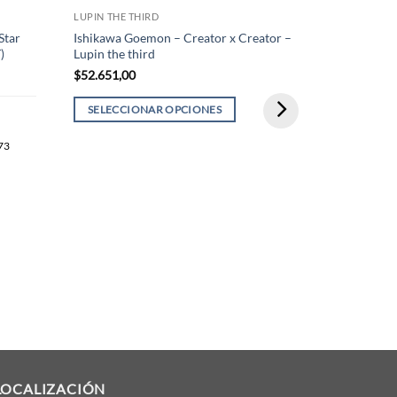
LUPIN THE THIRD
Star
Ishikawa Goemon – Creator x Creator –
)
Lupin the third
$
52.651,00
SELECCIONAR OPCIONES
Este
273
producto
tiene
LUPIN THE TH
varias
Daisuke Jige
variantes.
Lupin the th
Las
$
52.651,00
opciones
se
SELECCIO
pueden
Este
elegir
producto
en
tiene
la
varias
página
LOCALIZACIÓN
variantes.