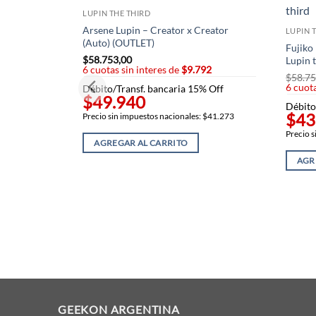
LUPIN THE THIRD
Arsene Lupin – Creator x Creator
LUPIN 
(Auto) (OUTLET)
Fujiko
$
58.753,00
Lupin t
6 cuotas sin interes de
$9.792
$
58.75
6 cuota
Débito/Transf. bancaria 15% Off
$49.940
Débito
$43
Precio sin impuestos nacionales: $41.273
Precio s
AGREGAR AL CARRITO
AGR
GEEKON ARGENTINA