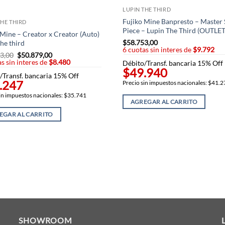
LUPIN THE THIRD
Fujiko Mine Banpresto – Master 
THE THIRD
Piece – Lupin The Third (OUTLET
 Mine – Creator x Creator (Auto)
$
58.753,00
he third
6 cuotas sin interes de
$9.792
3,00
El
$
50.879,00
El
s sin interes de
precio
$8.480
precio
Débito/Transf. bancaria 15% Off
original
actual
$49.940
/Transf. bancaria 15% Off
era:
es:
.247
$58.753,00.
$50.879,00.
Precio sin impuestos nacionales: $41.
in impuestos nacionales: $35.741
AGREGAR AL CARRITO
EGAR AL CARRITO
SHOWROOM