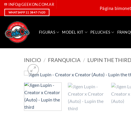
Saltar
INFO@GEEKON.COM.AR
Página bimoneta
al
WHATSAPP 11 3847-7620
contenido
FIGURAS
MODEL KIT
PELUCHES
FRANQ
INICIO
/
FRANQUICIA
/
LUPIN THE THIR