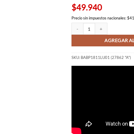
$49.940
Precio sin impuestos nacionales: $4
Jigen Lupin - Creator x Creator (A
AGREGAR AL
SKU:
BABP1811LU01 (27862 "A")