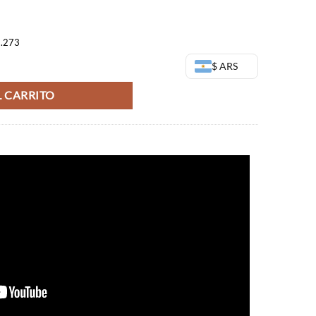
1.273
uto) - Lupin the third cantidad
$ ARS
 CARRITO