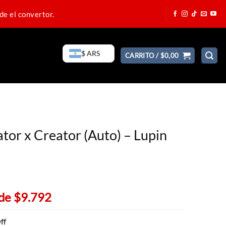
de el convertor.
$ ARS
CARRITO /
$
0,00
ator x Creator (Auto) – Lupin
 de
$9.792
ff