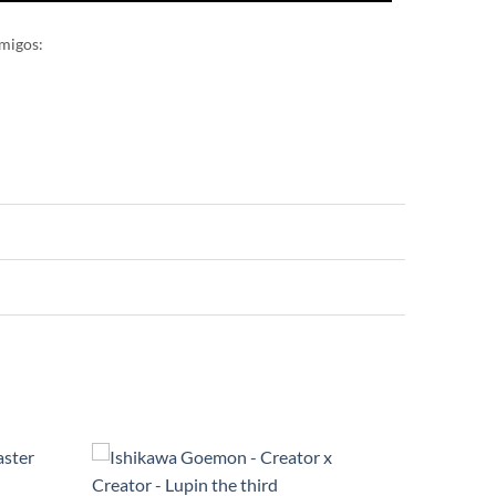
migos: