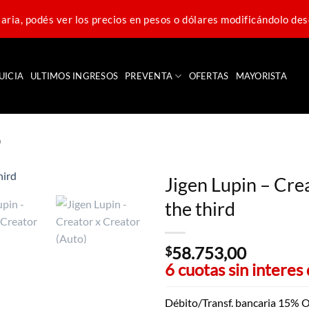
ria, podés ver los precios en pesos o dólares modificándolo des
UICIA
ULTIMOS INGRESOS
PREVENTA
OFERTAS
MAYORISTA
D
Jigen Lupin – Cre
the third
58.753,00
$
6 cuotas sin interes
Débito/Transf. bancaria 15% O