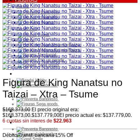
Bandai
Good Smile
Model Kit
Figura de King Nanatsu no
Taizai – Xtra – Tsume
PELUCHES
$
168.373,00
El precio original era:
Franquicia
$168.373,00.
$
137.779,00
El precio actual es: $137.779,00.
Ultimos Ingresos
6 cuotas sin interes de
$22.963
Preventa
Débito/Transf. bancaria 15% Off