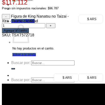
$117.112
Ofertas
Precio sin impuestos nacionales: $96.787
Mayorista
Figura de King Nanatsu no Taizai -
$ ARS
Xtra - Tsume cantidad
Carrito /
$
0,00
Agregar al carrito
SKU:
TSXT572718
No hay productos en el carrito.
Volver a la tienda
Buscar por:
$ ARS
$ ARS
Buscar por:
Carrito