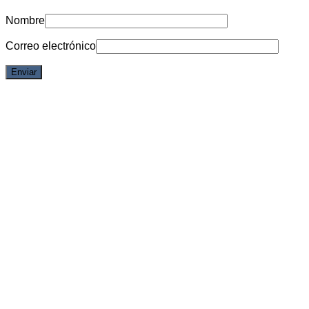
Nombre
Correo electrónico
18% OFF
Vista rápida
Los Siete Pecados Capitales: Nanatsu no Taizai
Figura Ban Nanatsu no Taizai – Xtra – Tsume
$
168.373,00
El precio original era:
$168.373,00.
$
137.779,00
El precio actual es: $137.779,00.
6 cuotas sin interes de
$22.963
Débito/Transf. bancaria 15% Off
$117.112