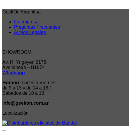
Precio sin impuestos nacionales: $96.787
Agregar al carrito
GeekOn Argentina
La empresa
Preguntas Frecuentes
Avisos Legales
SHOWROOM
Av. H. Yrigoyen 2175,
Avellaneda – B1874
Whatsapp
Horario:
Lunes a Viernes
de 9 a 13 y de 14 a 18 /
Sábados de 10 a 13
info@geekon.com.ar
Localización