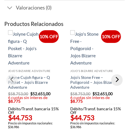
Valoraciones (0)
Productos Relacionados
10% OFF
10% OFF
JOJO’S BIZARRE ADVENTURE
JOJO’S BIZARRE ADVENTURE
Jolyne Cujoh figura – Q
Jojo’s Stone Free –
Posket – Jojo’s Bizarre
Poligoroid – Jojos Bizarre
Adventure
Adventure
$
58.753,00
El
$
52.651,00
El
$
58.753,00
El
$
52.651,00
El
6 cuotas sin interes de
precio
precio
6 cuotas sin interes de
precio
precio
$8.775
original
actual
$8.775
original
actual
era:
es:
era:
es:
Débito/Transf. bancaria 15%
$58.753,00.
$52.651,00.
Débito/Transf. bancaria 15%
$58.753,00.
$52.651,
Off
Off
$44.753
$44.753
Precio sin impuestos nacionales:
Precio sin impuestos nacionales:
$36.986
$36.986