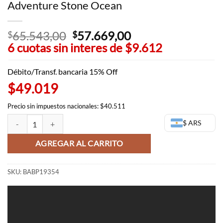
Adventure Stone Ocean
65.543,00
El
57.669,00
El
$
$
6 cuotas sin interes de
precio
$9.612
precio
original
actual
era:
es:
Débito/Transf. bancaria 15% Off
$65.543,00.
$57.669,00.
$49.019
Precio sin impuestos nacionales: $40.511
Stone Free Grandista Jojo's Bizarre Adventure Stone Ocean cantidad
$ ARS
AGREGAR AL CARRITO
SKU:
BABP19354