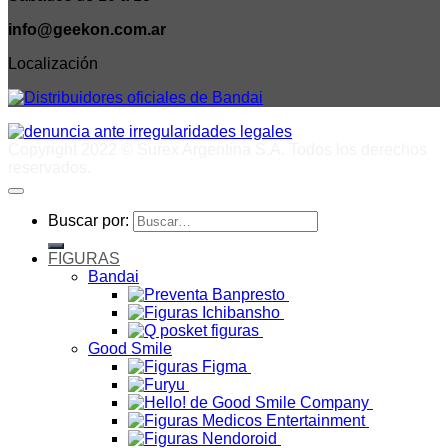
info@geekon.com.ar
Localización
Copyright 2022 © Surex Argentina S.A. Todos los derechos
reservados.
Buscar por:
FIGURAS
Bandai
Good Smile