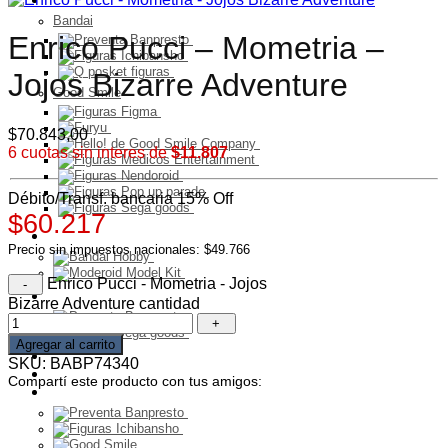
Bandai
Enrico Pucci – Mometria –
Jojos Bizarre Adventure
Good Smile
$
70.843,00
6 cuotas sin interes de
$11.807
Débito/Transf. bancaria 15% Off
$60.217
Model Kit
Precio sin impuestos nacionales: $49.766
Enrico Pucci - Mometria - Jojos
PELUCHES
Bizarre Adventure cantidad
Agregar al carrito
Franquicia
SKU:
BABP74340
Ultimos Ingresos
Compartí este producto con tus amigos:
Preventa