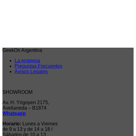
$
138.012,00
6 cuotas sin interes de
$23.002
Débito/Transf. bancaria 15% Off
$117.310
Precio sin impuestos nacionales: $96.951
Agregar al carrito
GeekOn Argentina
La empresa
Preguntas Frecuentes
Avisos Legales
SHOWROOM
Av. H. Yrigoyen 2175,
Avellaneda – B1874
Whatsapp
Horario:
Lunes a Viernes
de 9 a 13 y de 14 a 18 /
Sábados de 10 a 13