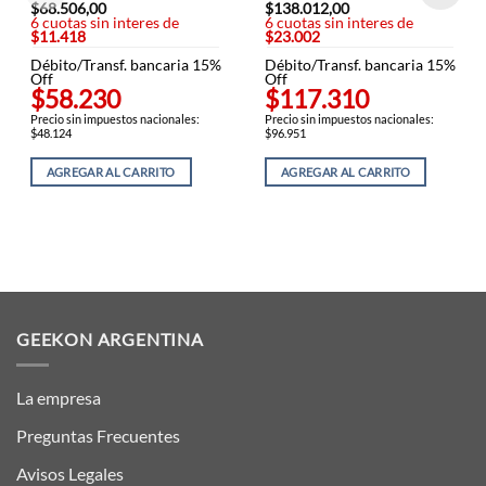
$
68.506,00
$
138.012,00
6 cuotas sin interes de
6 cuotas sin interes de
$11.418
$23.002
Débito/Transf. bancaria 15%
Débito/Transf. bancaria 15%
Off
Off
$58.230
$117.310
Precio sin impuestos nacionales:
Precio sin impuestos nacionales:
$48.124
$96.951
AGREGAR AL CARRITO
AGREGAR AL CARRITO
GEEKON ARGENTINA
La empresa
Preguntas Frecuentes
Avisos Legales