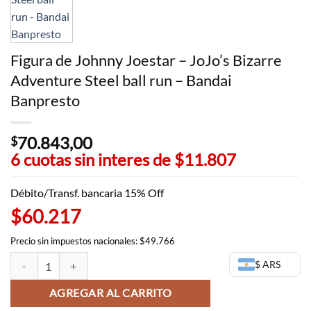
Figura de Johnny Joestar – JoJo’s Bizarre
Adventure Steel ball run – Bandai
Banpresto
70.843,00
$
6 cuotas sin interes de
$11.807
Débito/Transf. bancaria 15% Off
$60.217
Precio sin impuestos nacionales: $49.766
Figura de Johnny Joestar - JoJo's Bizarre Adventure Steel ball run - B
$ ARS
AGREGAR AL CARRITO