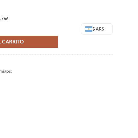
9.766
gure Banpresto - Haikyu cantidad
$ ARS
 CARRITO
migos: