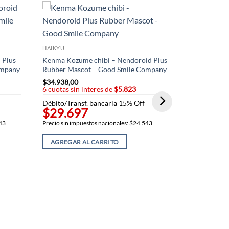
HAIKYU
 Plus
Kenma Kozume chibi – Nendoroid Plus
ompany
Rubber Mascot – Good Smile Company
$
34.938,00
6 cuotas sin interes de
$5.823
Débito/Transf. bancaria 15% Off
$29.697
543
Precio sin impuestos nacionales: $24.543
HAIKYU
AGREGAR AL CARRITO
Shoyo Hinata
Smile Comp
$
35.901,00
6 cuotas sin
Débito/Trans
$30.51
Precio sin imp