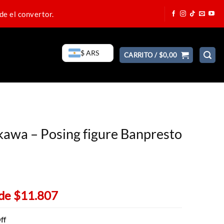
de el convertor.
$ ARS
CARRITO /
$
0,00
kawa – Posing figure Banpresto
 de
$11.807
ff