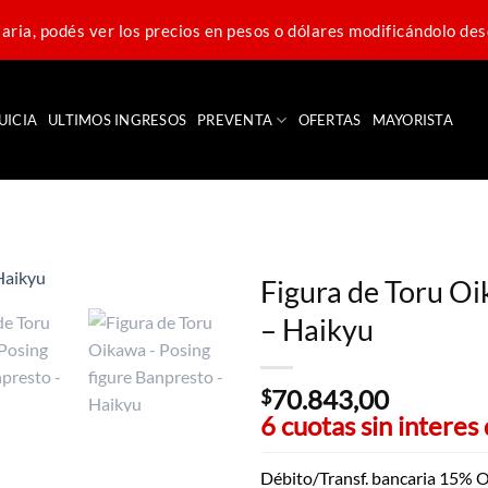
ria, podés ver los precios en pesos o dólares modificándolo des
UICIA
ULTIMOS INGRESOS
PREVENTA
OFERTAS
MAYORISTA
Figura de Toru Oi
– Haikyu
70.843,00
$
6 cuotas sin interes
Débito/Transf. bancaria 15% O