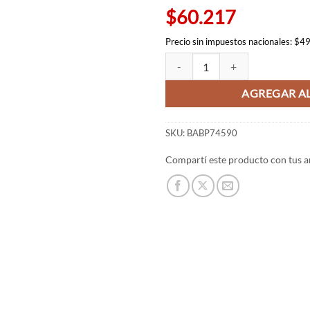
$60.217
Precio sin impuestos nacionales: $4
Figura de Toru Oikawa - Posing fi
AGREGAR AL
SKU:
BABP74590
Compartí este producto con tus a