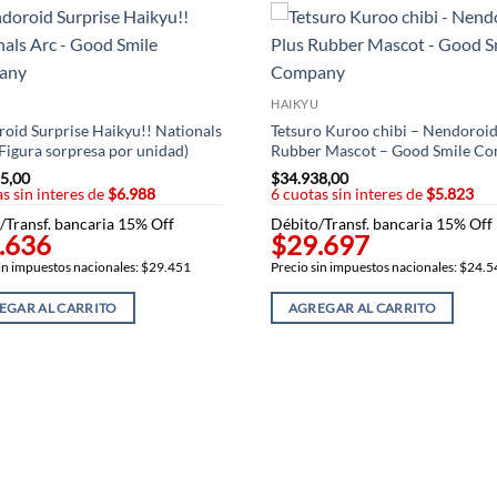
HAIKYU
oid Surprise Haikyu!! Nationals
Tetsuro Kuroo chibi – Nendoroid
(Figura sorpresa por unidad)
Rubber Mascot – Good Smile C
5,00
$
34.938,00
s sin interes de
$6.988
6 cuotas sin interes de
$5.823
/Transf. bancaria 15% Off
Débito/Transf. bancaria 15% Off
.636
$29.697
in impuestos nacionales: $29.451
Precio sin impuestos nacionales: $24.
EGAR AL CARRITO
AGREGAR AL CARRITO