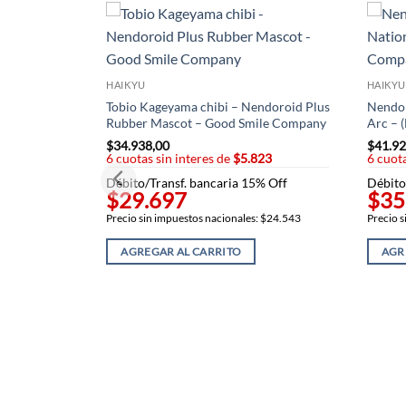
HAIKYU
HAIKYU
Tobio Kageyama chibi – Nendoroid Plus
Nendor
Rubber Mascot – Good Smile Company
Arc – 
$
34.938,00
$
41.92
6 cuotas sin interes de
$5.823
6 cuota
Débito/Transf. bancaria 15% Off
Débito
$29.697
$35
Precio sin impuestos nacionales: $24.543
Precio s
AGREGAR AL CARRITO
AGR