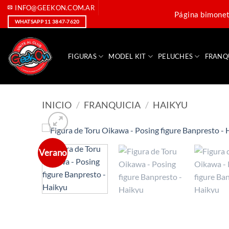
Saltar
INFO@GEEKON.COM.AR
Página bimoneta
al
WHATSAPP 11 3847-7620
contenido
FIGURAS
MODEL KIT
PELUCHES
FRANQ
INICIO
/
FRANQUICIA
/
HAIKYU
Verano