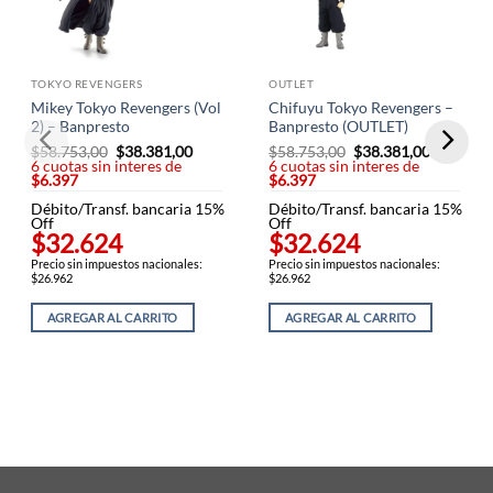
TOKYO REVENGERS
OUTLET
Mikey Tokyo Revengers (Vol
Chifuyu Tokyo Revengers –
2) – Banpresto
Banpresto (OUTLET)
$
58.753,00
El
$
38.381,00
El
$
58.753,00
El
$
38.381,00
El
6 cuotas sin interes de
precio
precio
6 cuotas sin interes de
precio
precio
$6.397
original
actual
$6.397
original
actual
era:
es:
era:
es:
Débito/Transf. bancaria 15%
$58.753,00.
$38.381,00.
Débito/Transf. bancaria 15%
$58.753,00.
$38.381,
Off
Off
$32.624
$32.624
Precio sin impuestos nacionales:
Precio sin impuestos nacionales:
$26.962
$26.962
AGREGAR AL CARRITO
AGREGAR AL CARRITO