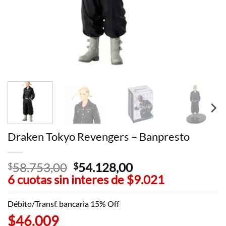
Draken Tokyo Revengers – Banpresto
58.753,00
El
54.128,00
El
$
$
6 cuotas sin interes de
precio
$9.021
precio
original
actual
era:
es:
Débito/Transf. bancaria 15% Off
$58.753,00.
$54.128,00.
$46.009