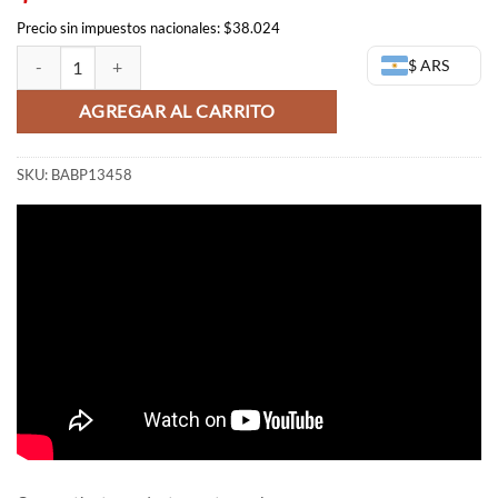
Precio sin impuestos nacionales: $38.024
Draken Tokyo Revengers - Banpresto cantidad
$ ARS
AGREGAR AL CARRITO
SKU:
BABP13458